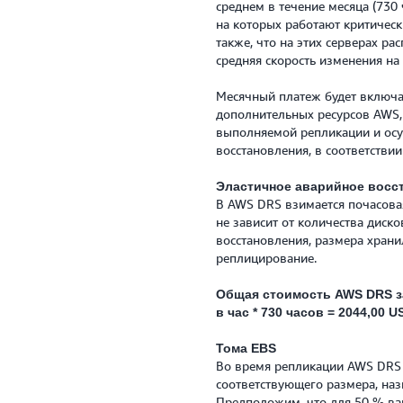
среднем в течение месяца (730
на которых работают критичес
также, что на этих серверах ра
средняя скорость изменения на 
Месячный платеж будет включа
дополнительных ресурсов AWS,
выполняемой репликации и осу
восстановления, в соответстви
Эластичное аварийное восс
В AWS DRS взимается почасова
не зависит от количества диско
восстановления, размера храни
реплицирование.
Общая стоимость AWS DRS за 
в час * 730 часов = 2044,00 U
Тома EBS
Во время репликации AWS DRS 
соответствующего размера, н
Предположим, что для 50 % ва