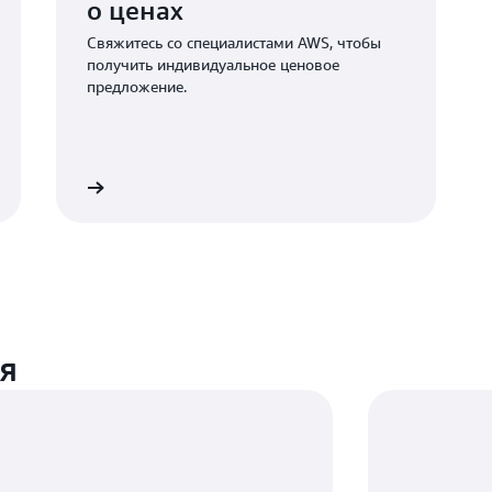
о ценах
Общая стоимость снимков сос
месяц) * [30 ТБ (база) + [30 
Свяжитесь со специалистами AWS, чтобы
изменения) * 7 дней]] = 1846,
получить индивидуальное ценовое
предложение.
Пример расчета цен для регио
информацию о ценах на снимки
Инстансы EC2
Инстансы EC2 выступают в кач
Подробнее
благодаря чему осуществляетс
используются недорогие инстан
может управлять репликацией д
максимальное количество пром
исходных серверов с высокой с
можно выбрать более производ
автоматически запускает и отк
я
необходимости.
Предположим, что для реплика
репликации. Из них 14 – это инст
Общие затраты на EC2 в месяц
час)] + [3 (инстансы m5.2xlarg