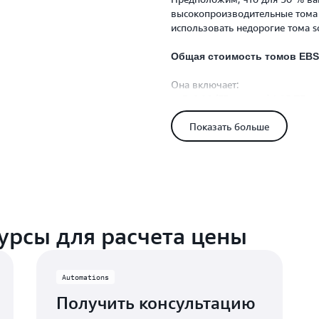
высокопроизводительные тома 
использовать недорогие тома s
Общая стоимость томов EBS 
Она включает:
gp3: 0,08 (ГБ в месяц) * 15 ТБ 
sc1: 0,015 (ГБ в месяц) * 15 ТБ 
Показать больше
Пример расчета цен для регио
информацию о ценах на тома E
Снимки состояния EBS
Для каждого исходного диска 
состояния, по размеру равный 
восстановления на момент вре
урсы для расчета цены
состояния. Количество инкреме
зависит от выбранной продолжи
Automations
В приведенном ниже расчете о
составляет 7 дней.
Получить консультацию