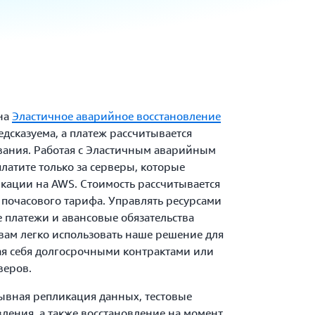
на
Эластичное аварийное восстановление
едсказуема, а платеж рассчитывается
вания. Работая с Эластичным аварийным
латите только за серверы, которые
икации на AWS. Стоимость рассчитывается
почасового тарифа. Управлять ресурсами
 платежи и авансовые обязательства
 вам легко использовать наше решение для
ая себя долгосрочными контрактами или
веров.
ывная репликация данных, тестовые
вления, а также восстановление на момент