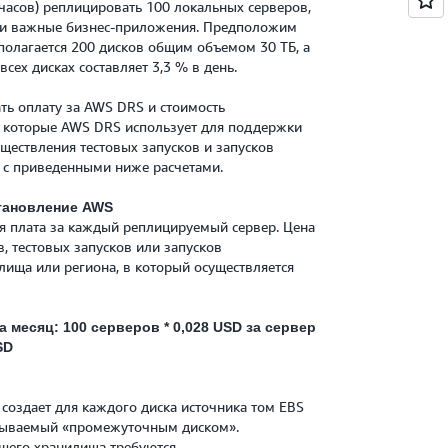
 часов) реплицировать 100 локальных серверов,
ки важные бизнес-приложения. Предположим
сполагается 200 дисков общим объемом 30 ТБ, а
всех дисках составляет 3,3 % в день.
ть оплату за AWS DRS и стоимость
 которые AWS DRS использует для поддержки
ществления тестовых запусков и запусков
и с приведенными ниже расчетами.
тановление AWS
я плата за каждый реплицируемый сервер. Цена
в, тестовых запусков или запусков
лища или региона, в который осуществляется
месяц: 100 серверов * 0,028 USD за сервер
SD
создает для каждого диска источника том EBS
азываемый «промежуточным диском».
шего хранилища требуются