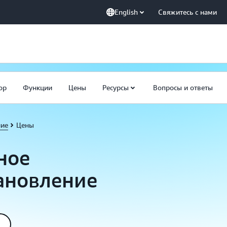
English
Свяжитесь с нами
ор
Функции
Цены
Ресурсы
Вопросы и ответы
ние
Цены
ное
ановление