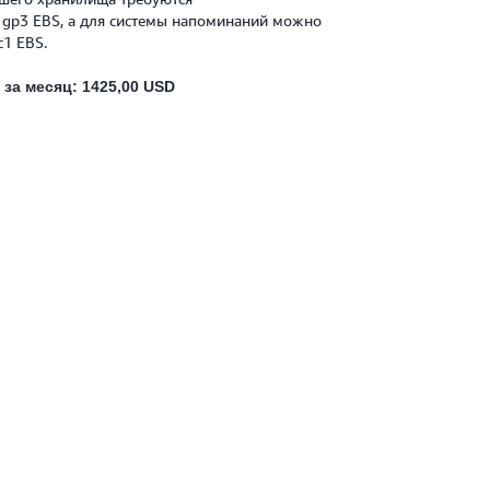
gp3 EBS, а для системы напоминаний можно
c1 EBS.
за месяц: 1425,00 USD
= 1200,00 USD
= 225,00 USD
на Восток США (Северная Вирджиния). Актуальную
BS см.
на странице цен EBS
.
AWS DRS использует один базовый снимок
объему диска. Дополнительно, для
мени, AWS DRS сохраняет инкрементные снимки
нтных снимков состояния EBS в аккаунте AWS
тельности периода хранения (в днях).
бщей стоимости политика хранения по умолчанию