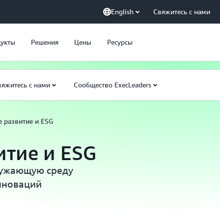
English
Свяжитесь с нами
укты
Решения
Цены
Ресурсы
вяжитесь с нами
Сообщество ExecLeaders
е развитие и ESG
итие и ESG
ружающую среду
инноваций