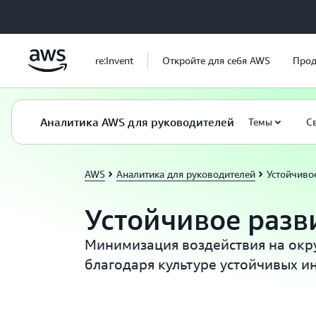
Перейти к главному контенту
re:Invent
Откройте для себя AWS
Прод
Аналитика AWS для руководителей
Темы
С
AWS
Аналитика для руководителей
Устойчиво
Устойчивое разв
Минимизация воздействия на ок
благодаря культуре устойчивых 