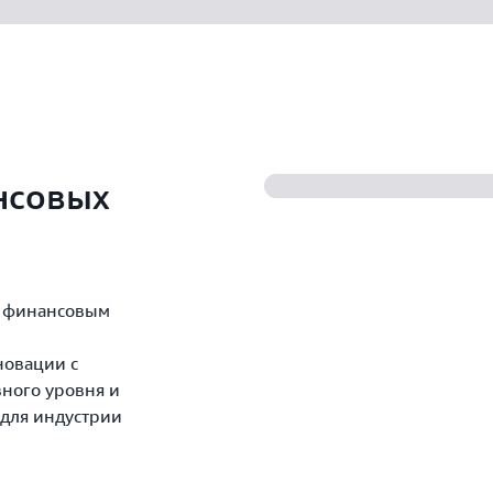
нсовых
т финансовым
новации с
ного уровня и
 для индустрии