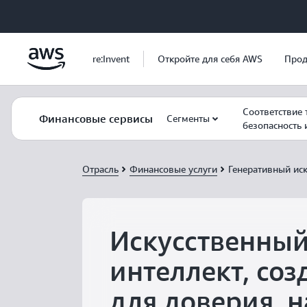
Перейти к главному контенту
re:Invent
Откройте для себя AWS
Прод
Соответствие 
Финансовые сервисы
Сегменты
безопасность 
Отрасль
Финансовые услуги
Генеративный ис
Искусственны
интеллект, со
для доверия, н