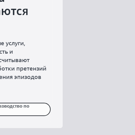
аются
 услуги,
сть и
ссчитывают
ботки претензий
ения эпизодов
ководство по