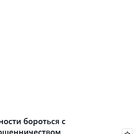
ного интеллекта, таких как
Amazon
 AgentCore
. Это самый простой способ
е генеративного искусственного
х ваши данные, и их масштабирования с
й.
ости бороться с
ошенничеством