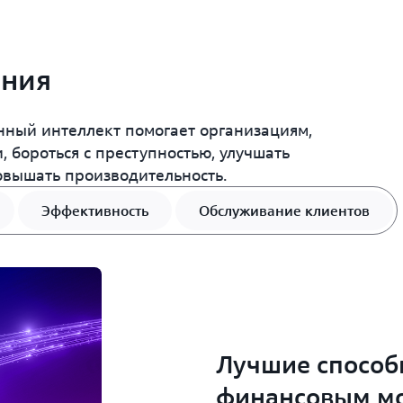
LLM.
генеративного искусствен
Bedrock
и
Amazon Bedrock
создания решений на баз
ания
интеллекта, использующи
помощью базовых моделе
енный интеллект помогает организациям,
 бороться с преступностью, улучшать
овышать производительность.
Эффективность
Обслуживание клиентов
Лучшие способн
финансовым м