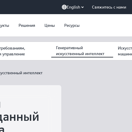
English
Свяжитесь с нами
укты
Решения
Цены
Ресурсы
Генеративный
требованиям,
Искусс
искусственный интеллект
и управление
машинн
кусственный интеллект
й
зданный
а