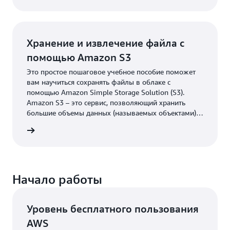
голосовые приложения и создавать совершенно
новые категории продуктов с поддержкой речевых
интерфейсов.
Хранение и извлечение файла с
помощью Amazon S3
Это простое пошаговое учебное пособие поможет
вам научиться сохранять файлы в облаке с
помощью Amazon Simple Storage Solution (S3).
Amazon S3 – это сервис, позволяющий хранить
большие объемы данных (называемых объектами).
С помощью этого пособия вы научитесь создавать
робнее
корзины Amazon S3, а также загружать в них
файлы, извлекать и удалять их.
Начало работы
Уровень бесплатного пользования
AWS