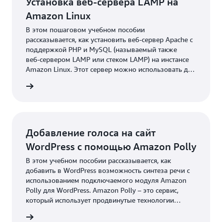
Установка веб-сервера LAMP на
Amazon Linux
В этом пошаговом учебном пособии
рассказывается, как установить веб‑сервер Apache с
поддержкой PHP и MySQL (называемый также
веб‑сервером LAMP или стеком LAMP) на инстансе
Amazon Linux. Этот сервер можно использовать для
хостинга статического веб‑сайта или развертывания
робнее
динамического приложения на PHP, которое
использует базу данных для чтения и записи
информации.
Добавление голоса на сайт
WordPress с помощью Amazon Polly
В этом учебном пособии рассказывается, как
добавить в WordPress возможность синтеза речи с
использованием подключаемого модуля Amazon
Polly для WordPress. Amazon Polly – это сервис,
который использует продвинутые технологии
глубокого обучения для синтеза речи, звучащей как
робнее
человеческая. Он позволяет разрабатывать