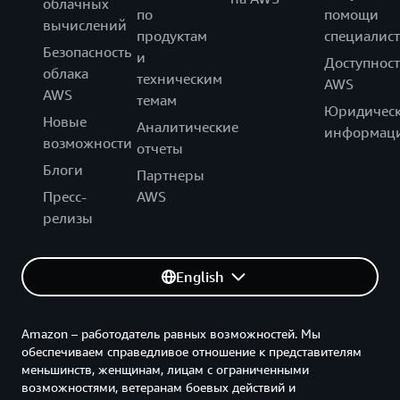
облачных
по
помощи
вычислений
продуктам
специалист
Безопасность
и
Доступност
облака
техническим
AWS
AWS
темам
Юридическ
Новые
Аналитические
информац
возможности
отчеты
Блоги
Партнеры
Пресс-
AWS
релизы
English
Amazon – работодатель равных возможностей. Мы
обеспечиваем справедливое отношение к представителям
меньшинств, женщинам, лицам с ограниченными
возможностями, ветеранам боевых действий и