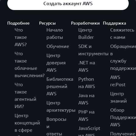
Создать аккаунт AWS
Подробнее
Ресурсы
Разработчики
Поддержка
Что
Начало
Центр
Свяжитесь
такое
работы
Builder
с нами
AWS?
Обучение
SDK и
Обращени
Что
инструменты
в
Центр
такое
службу
доверия
.NET на
облачные
поддержки
AWS
AWS
вычисления?
AWS
Библиотека
Python
Что
re:Post
решений
на AWS
такое
AWS
Центр
Java на
агентный
знаний
Центр
AWS
ИИ?
архитектуры
Обзор
PHP на
Центр
Поддержк
Вопросы
AWS
концепций
AWS
и
JavaScript
в сфере
ответы
Получение
на AWS