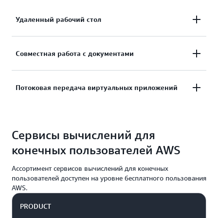
Удаленный рабочий стол
Предоставление рабочих столов на базе
Совместная работа с документами
Windows или Linux за считаные минуты. Сервис
позволяет быстро масштабировать процесс и
Сервис позволяет без труда создавать и
Потоковая передача виртуальных приложений
создавать тысячи рабочих столов для
редактировать контент, обмениваться им, а
сотрудников по всему миру.
также получать доступ к нему с любого
С помощью AppStream 2.0 можно
устройства в любом месте.
Сервисы вычислений для
централизованно управлять приложениями для
рабочего стола и безопасно доставлять их на
конечных пользователей AWS
любой компьютер.
Ассортимент сервисов вычислений для конечных
пользователей доступен на уровне бесплатного пользования
AWS.
PRODUCT