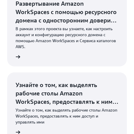
Развертывание Amazon
WorkSpaces с помощью ресурсного
домена с односторонним доверием
на базе Сервиса каталогов AWS
В рамках этого проекта вы узнаете, как настроить
аккаунт и конфигурацию ресурсного домена с
помощью Amazon WorkSpaces и Сервиса каталогов
AWS.
робнее
Узнайте о том, как выделять
рабочие столы Amazon
WorkSpaces, предоставлять к ним
доступ и управлять ими
Узнайте о том, как выделять рабочие столы Amazon
WorkSpaces, предоставлять к ним доступ и
управлять ими
робнее