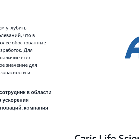
ем углубить
леваний, что в
более обоснованные
зработок. Для
 наличие всех
ое значение для
зопасности и
й сотрудник в области
 ускорения
новаций, компания
Caris Life Sci