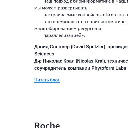
наш подход к биоинформатике в масшта
мы можем развертывать
настраиваемые конвейеры nf-core на ты
в то время как этот сервис автоматичес
масштабированием ресурсов и
параллелизацией».
Дэвид Спецлер (David Spetzler), президен
Sciences
Д‑р Николас Крал (Nicolas Kral), техниче
соучредитель компании Phytoform Labs
Читать блог
Roche