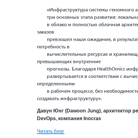
«Инфраструктура системы геномного ана
три основных этапа развития: локальна
в облако и полностью облачная архитек
заказов
превзошел наши ожидания, в результате 
потребность в
вычислительных ресурсах и хранилищах
превышающих внутренние
прогнозы. Благодаря HealthOmics инфр
развертывается в соответствии с вычис
определенными
в рабочем процессе, без необходимости
создавать инфраструктуру».
Давун Юнг (Dawoon Jung), архитектор р
DevOps, компания Inocras
Читать блог