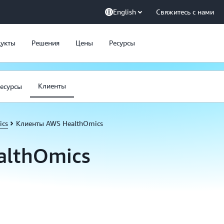
English
Свяжитесь с нами
укты
Решения
Цены
Ресурсы
Клиенты
есурсы
ics
Клиенты AWS HealthOmics
althOmics