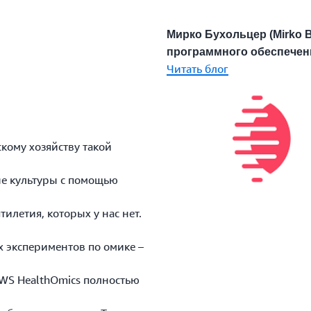
Мирко Бухольцер (Mirko B
программного обеспечени
Читать блог
ому хозяйству такой
 культуры с помощью
летия, которых у нас нет.
экспериментов по омике –
S HealthOmics полностью