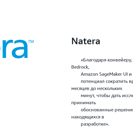
Natera
«Благодаря конвейеру, к
Bedrock,
Amazon SageMaker UI и A
потенциал сократить вре
месяцев до нескольких
минут, чтобы дать иссле
принимать
обоснованные решения и 
находящихся в
разработке».