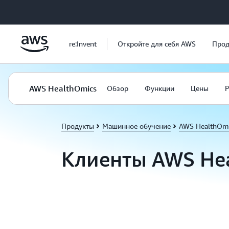
Перейти к главному контенту
re:Invent
Откройте для себя AWS
Прод
AWS HealthOmics
Обзор
Функции
Цены
Р
Продукты
Машинное обучение
AWS HealthOm
Клиенты AWS He