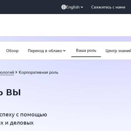
English
Свяжитесь с нами
й
Ваша роль
Обзор
Переход в облако
Центр знани
нологий
Корпоративная роль
ь вы
успеху с помощью
х и деловых