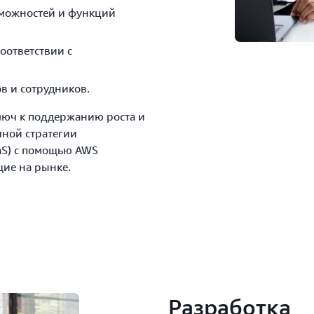
можностей и функций
оответствии с
в и сотрудников.
люч к поддержанию роста и
шной стратегии
aaS) с помощью AWS
ие на рынке.
Разработка