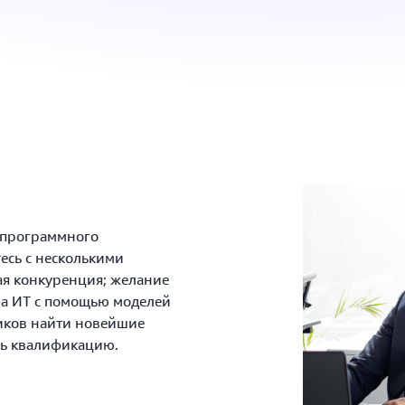
 программного
есь с несколькими
я конкуренция; желание
на ИТ с помощью моделей
ников найти новейшие
ть квалификацию.