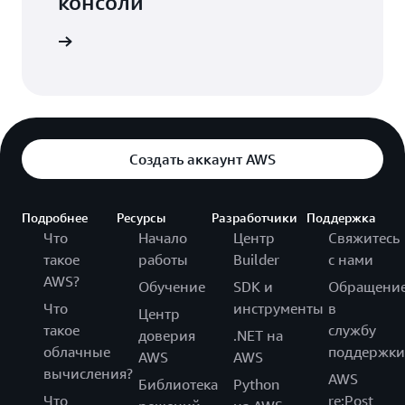
консоли
Вход
Создать аккаунт AWS
Подробнее
Ресурсы
Разработчики
Поддержка
Что
Начало
Центр
Свяжитесь
такое
работы
Builder
с нами
AWS?
Обучение
SDK и
Обращени
Что
инструменты
в
Центр
такое
службу
доверия
.NET на
облачные
поддержки
AWS
AWS
вычисления?
AWS
Библиотека
Python
Что
re:Post