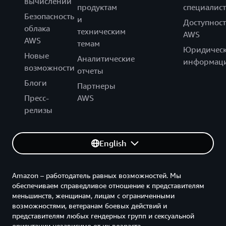
вычислений
продуктам
специалист
Безопасность
и
Доступност
облака
техническим
AWS
AWS
темам
Юридическ
Новые
Аналитические
информац
возможности
отчеты
Блоги
Партнеры
Пресс-
AWS
релизы
English
Amazon – работодатель равных возможностей. Мы
обеспечиваем справедливое отношение к представителям
меньшинств, женщинам, лицам с ограниченными
возможностями, ветеранам боевых действий и
представителям любых гендерных групп и сексуальной
ориентации независимо от их возраста.