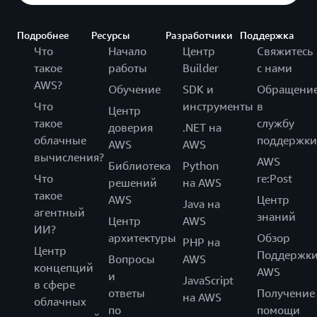
Подробнее
Ресурсы
Разработчики
Поддержка
Что
Начало
Центр
Свяжитесь
такое
работы
Builder
с нами
AWS?
Обучение
SDK и
Обращени
Что
инструменты
в
Центр
такое
службу
доверия
.NET на
облачные
поддержки
AWS
AWS
вычисления?
AWS
Библиотека
Python
Что
re:Post
решений
на AWS
такое
AWS
Центр
Java на
агентный
знаний
Центр
AWS
ИИ?
архитектуры
Обзор
PHP на
Центр
Поддержк
Вопросы
AWS
концепций
AWS
и
JavaScript
в сфере
ответы
Получение
на AWS
облачных
по
помощи