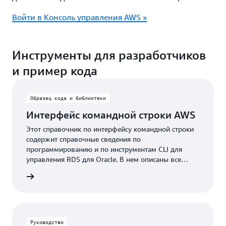
Войти в Консоль управления AWS »
Инструменты для разработчиков
и пример кода
Образец кода и библиотеки
Интерфейс командной строки AWS
Этот справочник по интерфейсу командной строки
содержит справочные сведения по
программированию и по инструментам CLI для
управления RDS для Oracle. В нем описаны все
команды интерфейса командной строки RDS для
робнее
Oracle, с синтаксисом и примерами.
Руководство