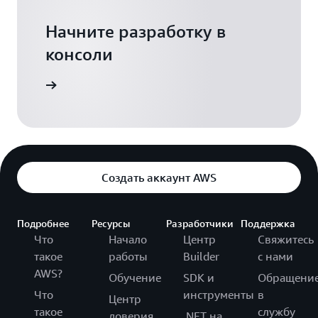
Начните разработку в
консоли
Вход
Создать аккаунт AWS
Подробнее
Ресурсы
Разработчики
Поддержка
Что
Начало
Центр
Свяжитесь
такое
работы
Builder
с нами
AWS?
Обучение
SDK и
Обращени
Что
инструменты
в
Центр
такое
службу
доверия
.NET на