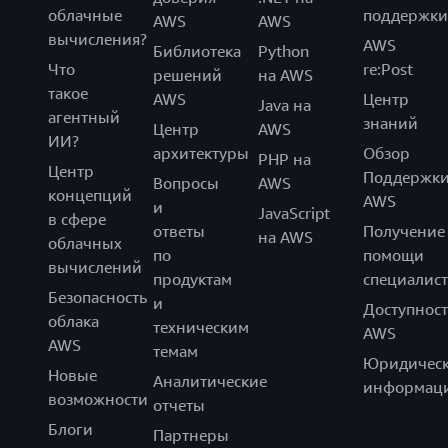
облачные
поддержки
AWS
AWS
вычисления?
AWS
Библиотека
Python
Что
re:Post
решений
на AWS
такое
AWS
Центр
Java на
агентный
знаний
Центр
AWS
ИИ?
архитектуры
Обзор
PHP на
Центр
Поддержк
Вопросы
AWS
концепций
AWS
и
JavaScript
в сфере
ответы
Получение
на AWS
облачных
по
помощи
вычислений
продуктам
специалист
Безопасность
и
Доступност
облака
техническим
AWS
AWS
темам
Юридическ
Новые
Аналитические
информац
возможности
отчеты
Блоги
Партнеры