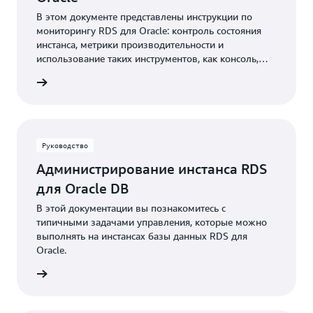
В этом документе представлены инструкции по
мониторингу RDS для Oracle: контроль состояния
инстанса, метрики производительности и
использование таких инструментов, как консоль,
Amazon CloudWatch и Аналитика
робнее
производительности.
Руководство
Администрирование инстанса RDS
для Oracle DB
В этой документации вы познакомитесь с
типичными задачами управления, которые можно
выполнять на инстансах базы данных RDS для
Oracle.
робнее