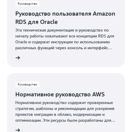
Руководство
Руководство пользователя Amazon
RDS для Oracle
Эта техническая документация и руководство по
началу работы охватывают все концепции RDS для
Oracle и содержат инструкции по использованию
различных функций через консоль и интерфейс
командной строки.
робнее
Руководство
Нормативное руководство AWS
Нормативное руководство содержит проверенные
стратегии, шаблоны и рекомендации для ускорения
проектов миграции в облако, модернизации и
оптимизации. Эти ресурсы были разработаны для
вас экспертами по технологиям AWS и мировым
робнее
сообществом партнеров AWS.