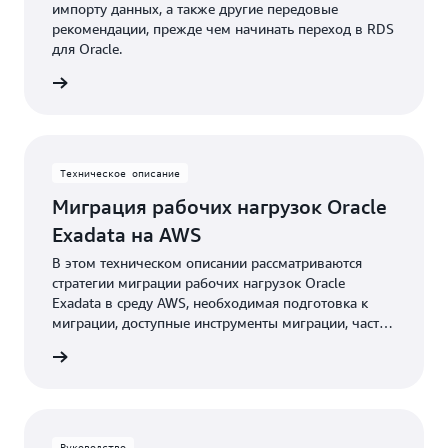
импорту данных, а также другие передовые
рекомендации, прежде чем начинать переход в RDS
для Oracle.
робнее
Техническое описание
Миграция рабочих нагрузок Oracle
Exadata на AWS
В этом техническом описании рассматриваются
стратегии миграции рабочих нагрузок Oracle
Exadata в среду AWS, необходимая подготовка к
миграции, доступные инструменты миграции, часто
задаваемые вопросы и инструкции по началу
робнее
работы.
Руководство