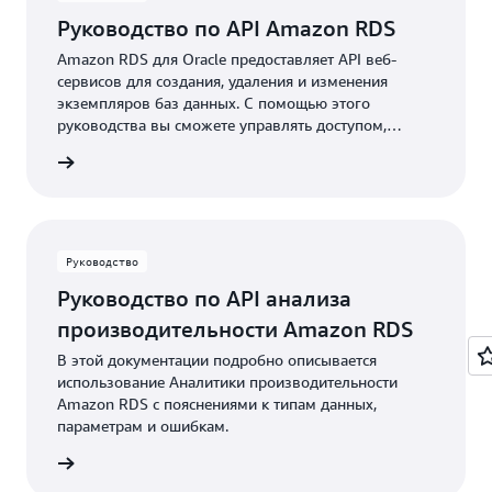
Руководство по API Amazon RDS
Amazon RDS для Oracle предоставляет API веб-
сервисов для создания, удаления и изменения
экземпляров баз данных. С помощью этого
руководства вы сможете управлять доступом,
безопасностью, резервным копированием и
робнее
снимками БД.
Руководство
Руководство по API анализа
производительности Amazon RDS
В этой документации подробно описывается
использование Аналитики производительности
Amazon RDS с пояснениями к типам данных,
параметрам и ошибкам.
робнее