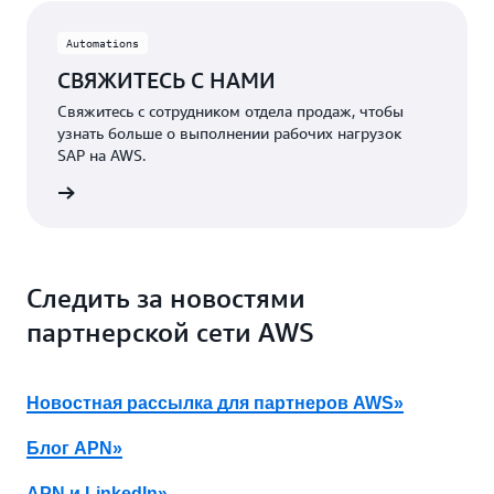
чтобы
будущие
Automations
обновления
были
СВЯЖИТЕСЬ С НАМИ
простыми
Свяжитесь с сотрудником отдела продаж, чтобы
и
узнать больше о выполнении рабочих нагрузок
предсказуемыми.
SAP на AWS.
робнее
Следить за новостями
партнерской сети AWS
Новостная рассылка для партнеров AWS»
Блог APN»
APN и LinkedIn»