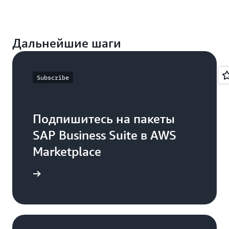
ускоряют
развертывание
и
обеспечивают
Дальнейшие шаги
предсказуемый
объем
и
сроки.
Subscribe
Внедряйте
инновации
Подпишитесь на пакеты
с
помощью
SAP Business Suite в AWS
генеративного
искусственного
Marketplace
интеллекта
Используйте
дробнее
модели
Amazon
Bedrock
в
центре