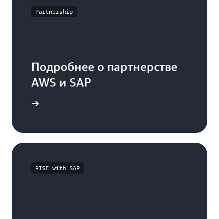
генеративного
ИИ
Partnership
SAP,
чтобы
преобразовать
бизнес-
процессы
Подробнее о партнерстве
с
помощью
AWS и SAP
генеративного
искусственного
дробнее
интеллекта.
С
легкостью
разрабатывайте
новые
функциональные
RISE with SAP
возможности
Максимизируйте
отдачу
от
инвестиций