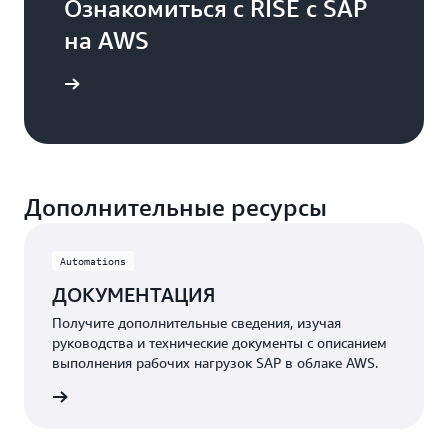
Ознакомиться с RISE с SAP
в
Business
на AWS
Suite
с
P на AWS
помощью
Amazon
Q
для
разработчиков,
создавая
Дополнительные ресурсы
мощные,
соответствующие
стандартам
Automations
расширения
ДОКУМЕНТАЦИЯ
на
базе
Получите дополнительные сведения, изучая
SAP
руководства и технические документы с описанием
BTP.
выполнения рабочих нагрузок SAP в облаке AWS.
Поддерживайте
чистое
робнее
ядро
ERP,