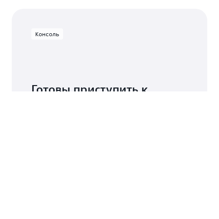
Консоль
Готовы приступить к
разработке?
S Shield