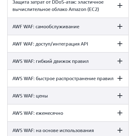
Защита затрат от DDoS-атак: эластичное
AWS SHIELD STANDARD
AWS SHIELD ADVANCED*
вычислительное облако Amazon (EC2)
x
Да
AWF WAF: самообслуживание
AWS SHIELD STANDARD
AWS SHIELD ADVANCED*
AWF WAF: доступ/интеграция API
AWS SHIELD STANDARD
AWS SHIELD ADVANCED*
x
Да
AWS WAF: гибкий движок правил
AWS SHIELD STANDARD
AWS SHIELD ADVANCED*
Да
Да
AWS WAF: быстрое распространение правил
AWS SHIELD STANDARD
AWS SHIELD ADVANCED*
Да
Да
AWS WAF: цены
AWS SHIELD STANDARD
AWS SHIELD ADVANCED*
Да
Да
AWS WAF: ежемесячно
AWS SHIELD
AWS SHIELD ADVANCED*
Да
Да
STANDARD
AWS WAF: на основе использования
AWS SHIELD
AWS SHIELD ADVANCED*