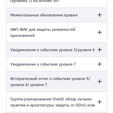
(уровень 7) на основе SRT
Да, с использованием
Да, с использованием
AWS WAF
AWS WAF
Моментальные обновления правил
AWS SHIELD
AWS SHIELD ADVANCED*
STANDARD
AWS WAF для защиты уязвимостей
AWS SHIELD STANDARD
AWS SHIELD ADVANCED*
приложений
Да, при помощи команды по
x
реагированию Shield
Да, с использованием
Да, с использованием
Уведомление о событиях уровня 3/уровня 4
AWS SHIELD STANDARD
AWS SHIELD ADVANCED*
AWS WAF
AWS WAF
Уведомление о событиях уровня 7
AWS SHIELD STANDARD
AWS SHIELD ADVANCED*
Да, с использованием
Да, с использованием
AWS WAF
AWS WAF
Исторический отчет о событиях уровня 3/
AWS SHIELD STANDARD
AWS SHIELD ADVANCED*
x
Да
уровня 4/ уровня 7
x
Да
Группа реагирования Shield: обзор лучших
AWS SHIELD STANDARD
AWS SHIELD ADVANCED*
практик и архитектуры защиты от DDoS-атак