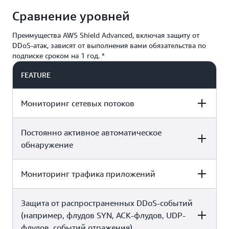
Сравнение уровней
Преимущества AWS Shield Advanced, включая защиту от
DDoS-атак, зависят от выполнения вами обязательства по
подписке сроком на 1 год. *
FEATURE
Мониторинг сетевых потоков
Постоянно активное автоматическое
AWS SHIELD STANDARD
AWS SHIELD ADVANCED*
обнаружение
Да
Да
Мониторинг трафика приложений
AWS SHIELD STANDARD
AWS SHIELD ADVANCED*
Защита от распространенных DDoS-событий
AWS SHIELD STANDARD
AWS SHIELD ADVANCED*
Да
Да
(например, флудов SYN, ACK-флудов, UDP-
флудов, событий отражения)