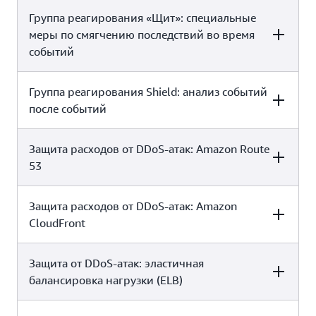
x
Да
Группа реагирования «Щит»: специальные
AWS SHIELD STANDARD
AWS SHIELD ADVANCED*
меры по смягчению последствий во время
событий
Да, самостоятельно
Да
Группа реагирования Shield: анализ событий
AWS SHIELD
AWS SHIELD ADVANCED*
STANDARD
после событий
Защита расходов от DDoS-атак: Amazon Route
AWS SHIELD
AWS SHIELD ADVANCED*
Да, с планом поддержки
STANDARD
53
x
«Корпоративный» или «Для
бизнеса»
Защита расходов от DDoS-атак: Amazon
AWS SHIELD STANDARD
AWS SHIELD ADVANCED*
Да, с планом поддержки
CloudFront
x
«Корпоративный» или «Для
бизнеса»
x
Да
Защита от DDoS-атак: эластичная
AWS SHIELD STANDARD
AWS SHIELD ADVANCED*
балансировка нагрузки (ELB)
x
Да