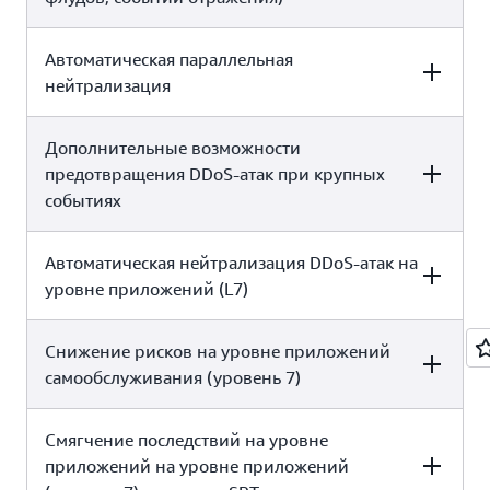
x
Да
Автоматическая параллельная
AWS SHIELD STANDARD
AWS SHIELD ADVANCED*
нейтрализация
Да
Да
Дополнительные возможности
AWS SHIELD STANDARD
AWS SHIELD ADVANCED*
предотвращения DDoS-атак при крупных
событиях
Да
Да
Автоматическая нейтрализация DDoS-атак на
AWS SHIELD STANDARD
AWS SHIELD ADVANCED*
уровне приложений (L7)
x
Да
Снижение рисков на уровне приложений
AWS SHIELD STANDARD
AWS SHIELD
ADVANCED*
самообслуживания (уровень 7)
Смягчение последствий на уровне
AWS SHIELD STANDARD
AWS SHIELD ADVANCED*
Доступно за дополнительную
Да
приложений на уровне приложений
плату