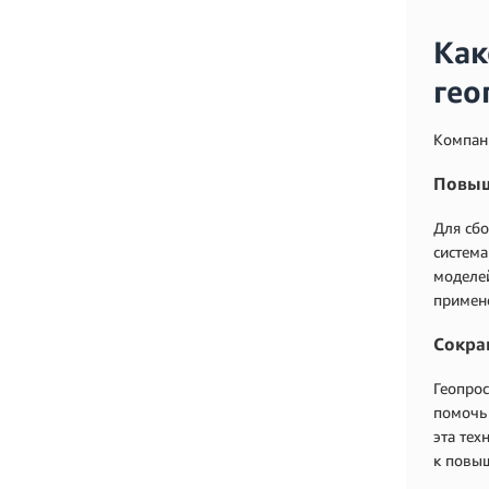
Как
гео
Компани
Повыш
Для сбо
система
моделей
примене
Сокра
Геопрос
помочь 
эта тех
к повы