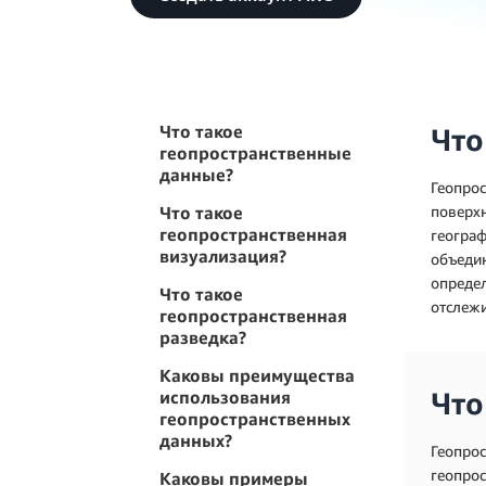
Что такое
Что
геопространственные
данные?
Геопрос
Что такое
поверхн
геопространственная
географ
визуализация?
объеди
определ
Что такое
отслежи
геопространственная
разведка?
Каковы преимущества
Что
использования
геопространственных
данных?
Геопрос
геопрос
Каковы примеры