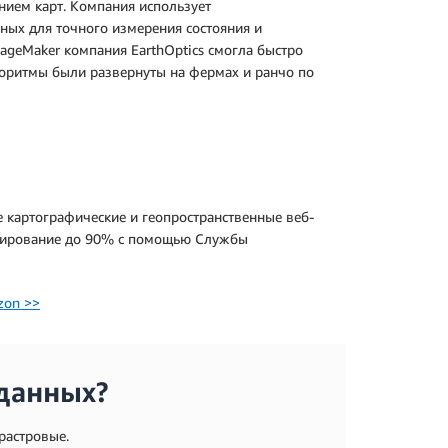
нием карт. Компания использует
ных для точного измерения состояния и
geMaker компания EarthOptics смогла быстро
лгоритмы были развернуты на фермах и ранчо по
картографические и геопространственные веб-
одирование до 90% с помощью Службы
zon >>
данных?
растровые.