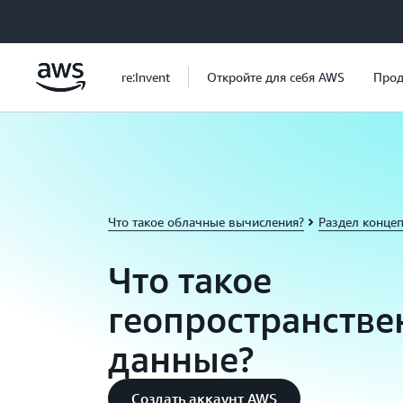
Перейти к главному контенту
re:Invent
Откройте для себя AWS
Прод
Что такое облачные вычисления?
Раздел конце
Что такое
геопространств
данные?
Создать аккаунт AWS