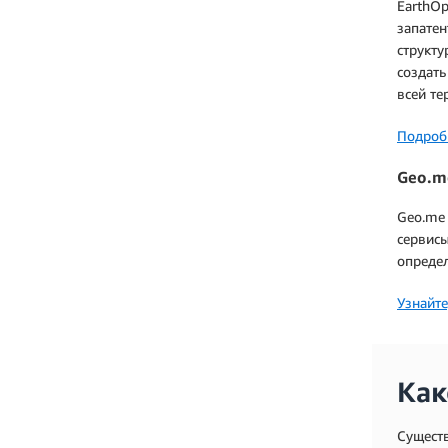
EarthOp
запатен
структу
создать
всей т
Подробн
Geo.m
Geo.me
сервис
опреде
Узнайте
Как
Существ