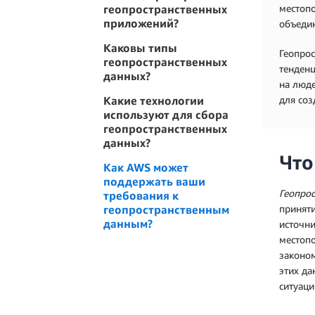
геопространственных
местопо
приложений?
объедин
Каковы типы
Геопрос
геопространственных
тенденц
данных?
на люде
Какие технологии
для соз
используют для сбора
геопространственных
данных?
Что
Как AWS может
поддержать ваши
Геопрос
требования к
геопространственным
приняти
данным?
источни
местопо
законом
этих да
ситуац