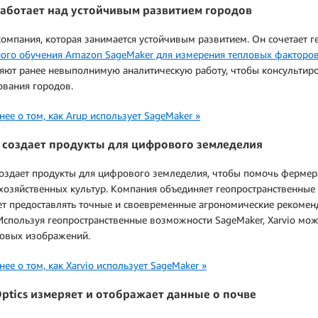
работает над устойчивым развитием городов
компания, которая занимается устойчивым развитием. Он сочетает
ого обучения
Amazon SageMaker для измерения тепловых факторо
ют ранее невыполнимую аналитическую работу, чтобы консультиро
ования городов.
ее о том, как Arup использует SageMaker »
o создает продукты для цифрового земледелия
создает продукты для цифрового земледелия, чтобы помочь ферме
хозяйственных культур. Компания объединяет геопространственные 
т предоставлять точные и своевременные агрономические рекомен
Используя геопространственные возможности SageMaker, Xarvio м
ковых изображений.
ее о том, как Xarvio использует SageMaker »
Optics измеряет и отображает данные о почве