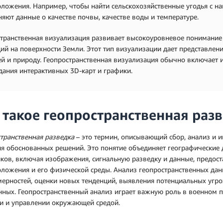
ложения. Например, чтобы найти сельскохозяйственные угодья с н
яют данные о качестве почвы, качестве воды и температуре.
транственная визуализация развивает высокоуровневое понимание
ий на поверхности Земли. Этот тип визуализации дает представлен
й и природу. Геопространственная визуализация обычно включает 
дания интерактивных 3D-карт и графики.
 такое геопространственная раз
транственная разведка
– это термин, описывающий сбор, анализ и 
я обоснованных решений. Это понятие объединяет географические 
ков, включая изображения, сигнальную разведку и данные, предос
ложения и его физической среды. Анализ геопространственных да
ерностей, оценки новых тенденций, выявления потенциальных угроз
нных. Геопространственный анализ играет важную роль в военном 
ии и управлении окружающей средой.