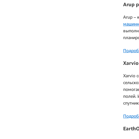
Arup 
Arup – 
машинн
выполня
планир
Подробн
Xarvi
Xarvio 
сельско
помогае
полей. 
спутни
Подробн
Earth