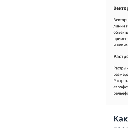
Векто
Векторн
линии и
объекты
примен
и навиг
Растр
Растры 
размера
Растр н
аэрофо
рельефа
Как