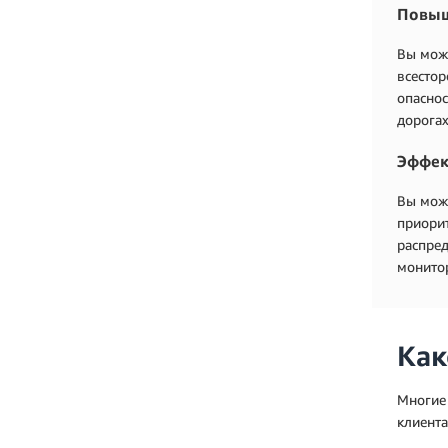
Повыш
Вы може
всестор
опаснос
дорогах
Эффек
Вы може
приорит
распред
монитор
Как
Многие
клиента