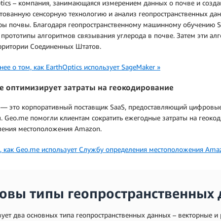
tics – компания, занимающаяся измерением данных о почве и созда
тованную сенсорную технологию и анализ геопространственных дан
ры почвы. Благодаря геопространственному машинному обучению Sa
 прототипы алгоритмов связывания углерода в почве. Затем эти а
ерритории Соединенных Штатов.
ее о том, как EarthOptics использует SageMaker »
e оптимизирует затраты на геокодирование
 — это корпоративный поставщик SaaS, предоставляющий цифровые 
ы. Geo.me помогли клиентам сократить ежегодные затраты на геок
ления местоположения Amazon.
, как Geo.me использует Службу определения местоположения Ama
овы типы геопространственных 
ует два основных типа геопространственных данных – векторные и 