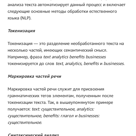
анализа текста автоматизирует данный процесс и включает
следующие основные методы обработки естественного
языка (NLP).
Токенизация
Токенизация — это разделение необработанного текста на
несколько частей, имеющих семантический смысл.
Например, фраза
text analytics
benefits businesses
токенизируется до слов
text
,
analytics
,
benefits
и
businesses
.
Маркировка частей речи
Маркировка частей речи служит для присвоения
грамматических тегов элементам, полученным после
токенизации текста. Так, в вышеупомянутом примере
получается:
text: существительное, analytics:
существительное, benefits: глагол и businesses:
существительное
.
Синтаксический анализ