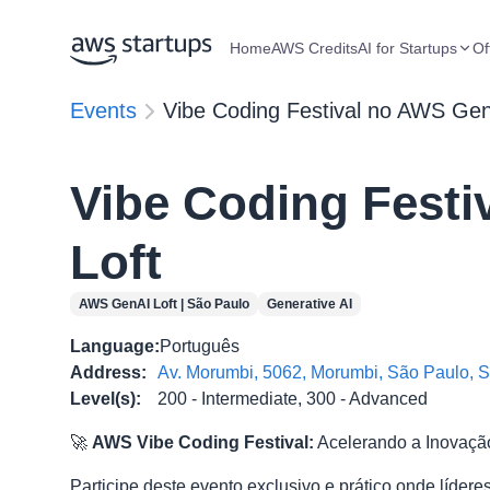
Home
AWS Credits
AI for Startups
Of
Events
Vibe Coding Festival no AWS Gen
Vibe Coding Festi
Loft
AWS GenAI Loft | São Paulo
Generative AI
Language
:
Português
Address
:
Av. Morumbi, 5062, Morumbi, São Paulo, 
Level(s)
:
200 - Intermediate, 300 - Advanced
🚀
AWS Vibe Coding Festival:
Acelerando a Inovaçã
Participe deste evento exclusivo e prático onde lídere