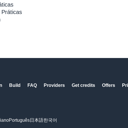
áticas
 Práticas
n
n
Build
FAQ
Providers
Get credits
Offers
Pr
liano
Português
日本語
한국어