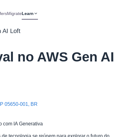
fers
Migrate
Learn
 AI Loft
val no AWS Gen AI
SP 05650-001, BR
o com IA Generativa
s de tecnologia se reúnem para explorar o futuro do