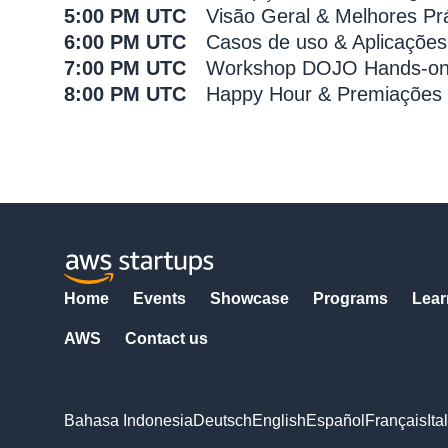
5:00 PM UTC
Visão Geral & Melhores Pr
6:00 PM UTC
Casos de uso & Aplicações
7:00 PM UTC
Workshop DOJO Hands-o
8:00 PM UTC
Happy Hour & Premiações
Home
Events
Showcase
Programs
Lear
AWS
Contact us
Bahasa Indonesia
Deutsch
English
Español
Français
Ita