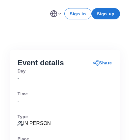
Sign in
Sign up
Event details
Share
Day
-
Time
-
Type
IN PERSON
Place