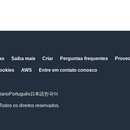
as
Saiba mais
Criar
Perguntas frequentes
Prove
cookies
AWS
Entre em contato conosco
liano
Português
日本語
한국어
Todos os direitos reservados.