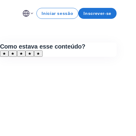
Iniciar sessão
Inscrever-se
Como estava esse conteúdo?
★
★
★
★
★