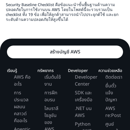
Security Baseline Checklist คือข้อแนะนำขั้นพื้นฐานด้านความ
ปลอดภัยในการใช้งานบน AWS โดยในโพสต์นี้จะรวบรวมเป็น
checklist ทั้ง 19 ข้อ เพื่อให้ลูกค้าสามารถนำไปประยุกต์ใช้ และยก
ระดับด้านความปลอดภัยให้สูงขึ้นได้
สร้างบัญชี AWS
เรียนรู้
ทรัพยากร
Developer
ความช่วยเหลือ
AWS คือ
เริ่มต้นใช้
Developer
ติดต่อเรา
อะไร
งาน
Center
ยื่นตั๋ว
การ
การฝึก
SDK และ
แจ้ง
ประมวล
อบรม
เครื่องมือ
ปัญหา
ผลบน
ไลบราลี
.NET บน
AWS
คลาวด์
โซลูชัน
AWS
re:Post
คืออะไร
ของ
Python
ศูนย์
Agentic
AWS