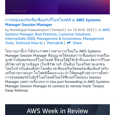
การส่งต่อพอร์ทเพื่อเชื่อมกับรีโมทโฮสต์ด้วย AWS Systems
Manager Session Manager
by
Nonthapat Kaewamporn (Tontan)
on
19 AUG 2023
in
AWS
Systems Manager
,
Best Practices
,
Customer Solutions
,
Intermediate (200)
,
Management & Governance
,
Management
Tools
,
Technical How-to
Permalink
Share
ไม่นานมานี้เราได้ประกาศความสามารถใหม่ใน AWS Systems
Manager Session Manager ที่อนุญาตให้ส่งต่อการเชื่อมต่อจากเครื่อง
ลูกค้าไปยังพอร์ตบนรีโมทโฮสต์ นี้ช่วยให้ผู้ใช้เข้าถึงและจัดการรีโมท
เซิร์ฟเวอร์ (ฐานข้อมูล เว็บเซิร์ฟเวอร์ เป็นต้น) ในเครือข่ายเอกชน
โดยไม่จำเป็นต้องตั้งค่าโฮสต์บาสเชียนหรือเปิดพอร์ตเพิ่มเติมสำหรับ
เครือข่ายภายนอก ในโพสต์นี้ผมจะแนะนำให้คุณดูตัวอย่างการตั้งค่า
การส่งต่อพอร์ตไปยังรีโมทโฮสต์โดยใช้ฟีเจอร์ใหม่ของ Session
Manager บทความนี้แปลจาก Use port forwarding in AWS Systems
Manager Session Manager to connect to remote hosts โดยคุณ
Faraz Rehman