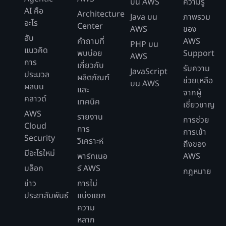
บน AWS
ความรู้
AI คือ
Architecture
Java บน
ภาพรวม
อะไร
Center
AWS
ของ
ฮับ
คำถามที่
AWS
PHP บน
แนวคิด
พบบ่อย
Support
AWS
การ
เกี่ยวกับ
รับความ
JavaScript
ประมวล
ผลิตภัณฑ์
ช่วยเหลือ
บน AWS
ผลบน
และ
จากผู้
คลาวด์
เทคนิค
เชี่ยวชาญ
AWS
รายงาน
การช่วย
Cloud
การ
การเข้า
Security
วิเคราะห์
ถึงของ
มีอะไรใหม่
พาร์ทเนอ
AWS
บล็อก
ร์ AWS
กฎหมาย
ข่าว
การไม่
ประชาสัมพันธ์
แบ่งแยก
ความ
หลาก