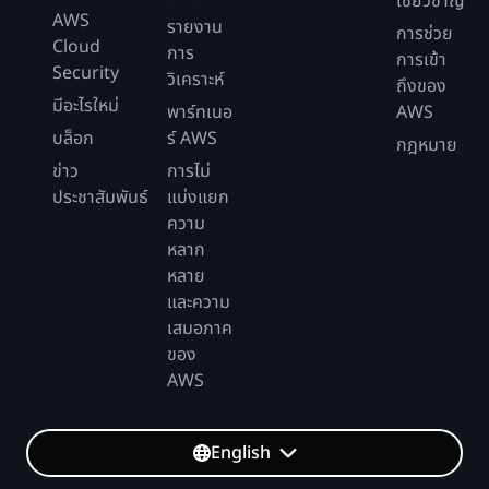
เชี่ยวชาญ
AWS
รายงาน
การช่วย
Cloud
การ
การเข้า
Security
วิเคราะห์
ถึงของ
มีอะไรใหม่
พาร์ทเนอ
AWS
บล็อก
ร์ AWS
กฎหมาย
ข่าว
การไม่
ประชาสัมพันธ์
แบ่งแยก
ความ
หลาก
หลาย
และความ
เสมอภาค
ของ
AWS
English