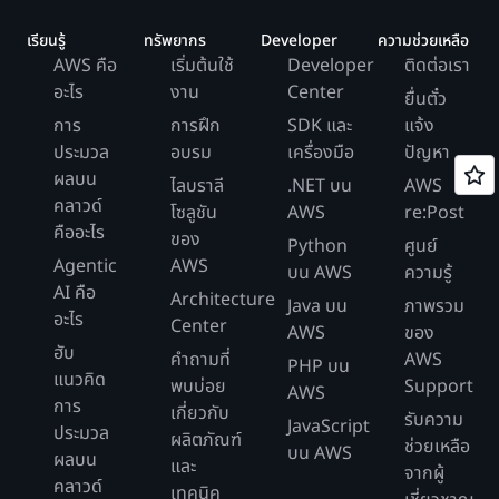
เรียนรู้
ทรัพยากร
Developer
ความช่วยเหลือ
AWS คือ
เริ่มต้นใช้
Developer
ติดต่อเรา
อะไร
งาน
Center
ยื่นตั๋ว
การ
การฝึก
SDK และ
แจ้ง
ประมวล
อบรม
เครื่องมือ
ปัญหา
ผลบน
ไลบราลี
.NET บน
AWS
คลาวด์
โซลูชัน
AWS
re:Post
คืออะไร
ของ
Python
ศูนย์
Agentic
AWS
บน AWS
ความรู้
AI คือ
Architecture
Java บน
ภาพรวม
อะไร
Center
AWS
ของ
ฮับ
คำถามที่
AWS
PHP บน
แนวคิด
พบบ่อย
Support
AWS
การ
เกี่ยวกับ
รับความ
JavaScript
ประมวล
ผลิตภัณฑ์
ช่วยเหลือ
บน AWS
ผลบน
และ
จากผู้
คลาวด์
เทคนิค