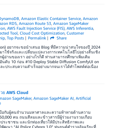
DynamoDB
,
Amazon Elastic Container Service
,
Amazon
azon RDS
,
Amazon Route 53
,
Amazon SageMaker
ion
,
AWS Fault Injection Service (FIS)
,
AWS Inferentia
,
ected Tool
,
Cloud Cost Optimization
,
Customer
hip
,
Top Posts
Permalink
Share
sion) อยากจะขอนำเสนอ Blog ที่มีความน่าสนใจของปี 2024
กนำมาใช้จริงและเปลี่ยนแปลงวงการเทคโนโลยีไปอย่างสิ้นเชิง
้อ่านของเรา อย่างไรก็ดี ท่านสามารถศึกษาเพิ่มเติม
จากอันดับ 10 ก่อน #10 Deploy Stable Diffusion ComfyUI on
 ได้ และประสบความสำเร็จอย่างมากจนเราได้ทำโพสต์ต่อเนื่อง
้วย AWS Cloud
mazon SageMaker
,
Amazon SageMaker AI
,
Artificial
e
บมือกับผู้คนจำนวนมหาศาลและความท้าทายด้านความ
50,000 คน ถนนสีลมและข้าวสารมีผู้ร่วมงานรวมเกือบ
ประชาชน และนักท่องเที่ยวให้มีประสิทธิภาพและ
พัฒนา “AI Police Cyborg 1.0” หุ่นยนต์ตำรวจอัจฉริยะที่