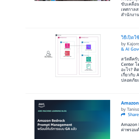
ขับเคลื่
เทศกาลสงก
สำนักงานต
วิธีเปิด
by
Kajon
& AI Gov
สวัสดีคร
Center โ
อะไร? คิ
เกี่ยวกั
ปลอดภัยแ
Amazon 
by
Taniso
Share
Amazon B
ค่าพรอมต