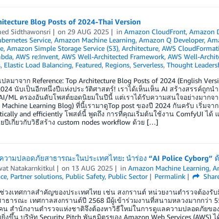
itecture Blog Posts of 2024-Thai Version
ed Sidthawonsri
on
29 AUG 2025
in
Amazon CloudFront
,
Amazon 
ubernetes Service
,
Amazon Machine Learning
,
Amazon Q Developer
,
Am
e
,
Amazon Simple Storage Service (S3)
,
Architecture
,
AWS CloudFormat
bda
,
AWS re:Invent
,
AWS Well-Architected Framework
,
AWS Well-Archit
s
,
Elastic Load Balancing
,
Featured
,
Regions
,
Serverless
,
Thought Leaders
ลมาจาก Reference: Top Architecture Blog Posts of 2024 (English Ver
24 นับเป็นอีกหนึ่งปีแห่งประวัติศาสตร์! เราได้เห็นเห็น AI สร้างสรรค์ถู
AI/ML ครองอันดับโพสต์ยอดนิยมในปีนี้ แต่เราได้รับความสนใจอย่างมากจากผู
S Machine Learning Blog) ที่นี้เรามาดูTop post ของปี 2024 กันครับ เริ่ม
ically and efficiently โพสต์นี้ พูดถึง การที่คุณเริ่มต้นใช้งาน ComfyUI
ยปีเกี่ยวกับวิธีสร้าง custom nodes workflow ด้วย […]
ความปลอดภัยสาธารณะในประเทศไทย: นำร่อง “AI Police Cyborg” ด
at Natakarnkitkul
on
13 AUG 2025
in
Amazon Machine Learning
,
A
nce
,
Partner solutions
,
Public Safety
,
Public Sector
Permalink
Shar
ช่วงเทศกาลสำคัญของประเทศไทย เช่น สงกรานต์ หน่วยงานตำรวจต้องรั
าธารณะ เทศกาลสงกรานต์ปี 2568 มีผู้เข้าร่วมงานที่สนามหลวงมากกว่า 5
คน สำนักงานตำรวจแห่งชาติจึงต้องหาวิธีใหม่ในการดูแลความปลอดภัยของ
ิ่งขึ้น บริษัท Security Pitch พันธมิตรของ Amazon Web Services (AWS) ได้