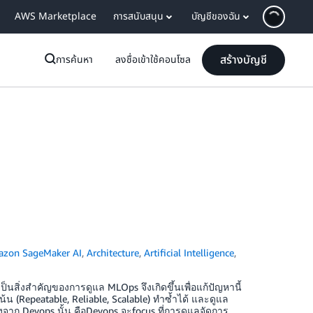
AWS Marketplace
การสนับสนุน
บัญชีของฉัน
สร้างบัญชี
การค้นหา
ลงชื่อเข้าใช้คอนโซล
zon SageMaker AI
,
Architecture
,
Artificial Intelligence
,
สิ่งสำคัญของการดูแล MLOps จึงเกิดขึ้นเพื่อแก้ปัญหานี้
(Repeatable, Reliable, Scalable) ทำซ้ำได้ และดูแล
จาก Devops นั้น คือDevops จะfocus ที่การดูแลจัดการ