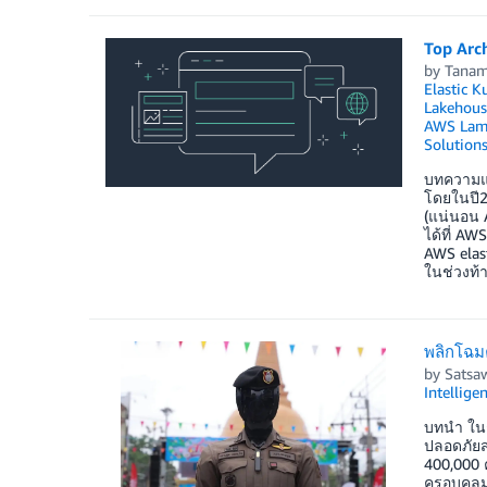
Top Arch
by
Tanam
Elastic K
Lakehous
AWS Lam
Solution
บทความแป
โดยในปี20
(แน่นอน 
ได้ที่ AW
AWS elast
ในช่วงท้า
พลิกโฉม
by
Satsaw
Intellige
บทนำ ใน
ปลอดภัยส
400,000 
ครอบคลุมย