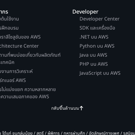
ยากร
Developer
่มต้นใช้งาน
Developer Center
รฝึกอบรม
SDK และเครื่องมือ
บราลีโซลูชันของ AWS
.NET บน AWS
chitecture Center
Python บน AWS
ถามที่พบบ่อยเกี่ยวกับผลิตภัณฑ์
Java บน AWS
ะเทคนิค
PHP บน AWS
ยงานการวิเคราะห์
JavaScript บน AWS
ร์ทเนอร์ AWS
รไม่แบ่งแยก ความหลากหลาย
ะความเสมอภาคของ AWS
กลับขึ้นด้านบน
น ได้แก่ ชนกลุ่มน้อย / สตรี / ผู้พิการ / ทหารผ่านศึก / อัตลักษณ์ทางเพศ / รสนิ