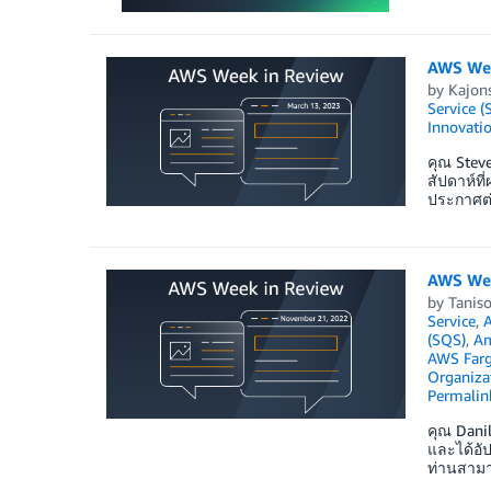
AWS Wee
by
Kajon
Service (
Innovati
คุณ Stev
สัปดาห์ท
ประกาศต่
AWS Wee
by
Taniso
Service
,
A
(SQS)
,
Am
AWS Farg
Organiza
Permalin
คุณ Danil
และได้อั
ท่านสามา