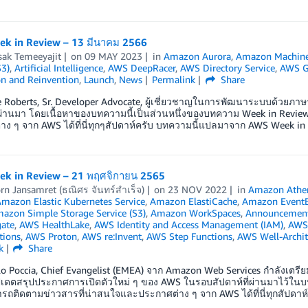
k in Review – 13 มีนาคม 2566
sak Temeeyajit
on
09 MAY 2023
in
Amazon Aurora
,
Amazon Machine
S3)
,
Artificial Intelligence
,
AWS DeepRacer
,
AWS Directory Service
,
AWS G
on and Reinvention
,
Launch
,
News
Permalink
Share
e Roberts, Sr. Developer Advocate, ผู้เชี่ยวชาญในการพัฒนาระบบด้วยภา
ี่ผ่านมา โดยเนื้อหาของบทความนี้เป็นส่วนหนึ่งของบทความ Week in Revi
าง ๆ จาก AWS ได้ที่นี่ทุกๆสัปดาห์ครับ บทความนี้แปลมาจาก AWS Week in
k in Review – 21 พฤศจิกายน 2565
rn Jansamret (ธณิศร จันทร์สำเร็จ)
on
23 NOV 2022
in
Amazon Athe
mazon Elastic Kubernetes Service
,
Amazon ElastiCache
,
Amazon EventB
azon Simple Storage Service (S3)
,
Amazon WorkSpaces
,
Announcemen
ate
,
AWS HealthLake
,
AWS Identity and Access Management (IAM)
,
AWS
tions
,
AWS Proton
,
AWS re:Invent
,
AWS Step Functions
,
AWS Well-Archi
k
Share
o Poccia, Chief Evangelist (EMEA) จาก Amazon Web Services กำลังเตรียม
ปเดตสรุปประกาศการเปิดตัวใหม่ ๆ ของ AWS ในรอบสัปดาห์ที่ผ่านมาไว้ในบทคว
รถติดตามข่าวสารที่น่าสนใจและประกาศต่าง ๆ จาก AWS ได้ที่นี่ทุกสัปดาห์