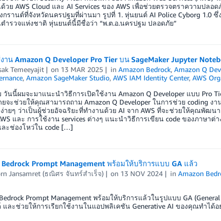
อนด้วย AWS Cloud และ AI Services ของ AWS เพื่อช่วยตรวจตราความปลอดภัย
รานต์ที่จังหวัดนครปฐมที่ผ่านมา รูปที่ 1. หุ่นยนต์ AI Police Cyborg 1.0
ำรวจแห่งชาติ หุ่นยนต์นี้มีชื่อว่า “พ.ต.อ.นครปฐม ปลอดภัย”
ใช้งาน Amazon Q Developer Pro Tier บน SageMaker Jupyter Noteb
sak Temeeyajit
on
13 MAR 2025
in
Amazon Bedrock
,
Amazon Q Dev
ernance
,
Amazon SageMaker Studio
,
AWS IAM Identity Center
,
AWS Orga
ับ วันนี้ผมจะมาแนะนำวิธีการเปิดใช้งาน Amazon Q Developer แบบ Pro Ti
ดยจะช่วยให้คุณสามารถถาม Amazon Q Developer ในการช่วย coding งานด
ดง่ายๆ ว่าเป็นผู้ช่วยอัจฉริยะที่ทำงานด้วย AI จาก AWS ที่จะช่วยให้คุณพ
บ AWS และ การใช้งาน services ต่างๆ แนะนำวิธีการเขียน code ของภาษาต่
ละช่องโหว่ใน code […]
Bedrock Prompt Management พร้อมให้บริการแบบ GA แล้ว
rn Jansamret (ธณิศร จันทร์สำเร็จ)
on
13 NOV 2024
in
Amazon Bedr
edrock Prompt Management พร้อมให้บริการแล้วในรูปแบบ GA (General Avai
์ และช่วยให้การเรียกใช้งานในแอปพลิเคชัน Generative AI ของคุณทำได้อย่า