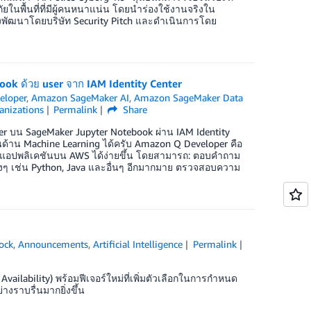
ในพื้นที่ที่มีผู้คนหนาแน่น โดยนำร่องใช้งานจริงใน
 ซึ่งพัฒนาโดยบริษัท Security Pitch และดำเนินการโดย
ook ด้วย user จาก IAM Identity Center
eloper
,
Amazon SageMaker AI
,
Amazon SageMaker Data
nizations
Permalink
Share
er บน SageMaker Jupyter Notebook ผ่าน IAM Identity
้าน Machine Learning ได้ครับ Amazon Q Developer คือ
ัฒนาแอปพลิเคชันบน AWS ได้ง่ายขึ้น โดยสามารถ: ตอบคำถาม
างๆ เช่น Python, Java และอื่นๆ อีกมากมาย ตรวจสอบความ
ock
,
Announcements
,
Artificial Intelligence
Permalink
lability) พร้อมฟีเจอร์ใหม่ที่เพิ่มตัวเลือกในการกำหนด
งราบรื่นมากยิ่งขึ้น