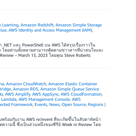
 Learning
,
Amazon Redshift
,
Amazon Simple Storage
lue
,
AWS Identity and Access Management (IAM)
,
ษา .NET และ PowerShell บน AWS ได้สรุปเรื่องราวใน
ew โดยท่านทั้งหลายสามารถติดตามข่าวสารที่น่าสนใจและ
 Review – March 13, 2023 โดยคุณ Steve Roberts
na
,
Amazon CloudWatch
,
Amazon Elastic Container
ridge
,
Amazon RDS
,
Amazon Simple Queue Service
ts
,
AWS Amplify
,
AWS AppSync
,
AWS CloudFormation
,
 Lambda
,
AWS Management Console
,
AWS
tected Framework
,
Events
,
News
,
Open Source
,
Regions
พร้อมกับงาน AWS re:Invent ที่จะเกิดขึ้นในสัปดาห์หน้า
ามนี้ ซึ่งเป็นส่วนหนึ่งของซีรีย์ Week in Review โดย