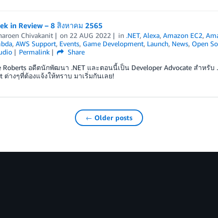
k in Review – 8 สิงหาคม 2565
haroen Chivakanit
on
22 AUG 2022
in
.NET
,
Alexa
,
Amazon EC2
,
Ama
bda
,
AWS Support
,
Events
,
Game Development
,
Launch
,
News
,
Open So
udio
Permalink
Share
 Roberts อดีตนักพัฒนา .NET และตอนนี้เป็น Developer Advocate สำหรับ .
 ต่างๆที่ต้องแจ้งให้ทราบ มาเริ่มกันเลย!
← Older posts