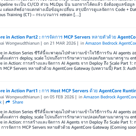
งpipeline จะเป็น CI/CD ส่วน MLOps นั้น นอกจากโค้ดแล้ว ยังต้องดูแลข้อม
ม แต่ผลลัพธ์อาจแตกต่างเมื่อข้อมูลเปลี่ยน สรุปมีการดูแลจัดการ Code + Da
ous Training (CT) – กระบวนการ retrain […]
re in Action Part2 : การจัดการ MCP Servers หลายตัวด้วย AgentC
mai Wongwudthianun
on
21 MAR 2026
in
Amazon Bedrock AgentCo
e in Action Series ซีรีส์นี้จะพาคุณไปทำความเข้าใจวิธีการรัน AI agents
ตั้งแต่การ deploy, scale ไปจนถึงการรักษาความปลอดภัยตามมาตรฐาน enterp
e in Action: การสร้างและจัดการ AI Agents จาก Deploy ถึง Scale Part 1:
ร MCP Servers หลายตัวด้วย AgentCore Gateway (บทความนี้) Part 3: Authe
re in Action Part1 : การ Host MCP Servers ด้วย AgentCore Runt
mai Wongwudthianun
on
05 FEB 2026
in
Amazon Bedrock AgentCor
k
Share
e in Action Series ซีรีส์นี้จะพาคุณไปทำความเข้าใจวิธีการรัน AI agents
ตั้งแต่การ deploy, scale ไปจนถึงการรักษาความปลอดภัยตามมาตรฐาน enterp
e in Action: การสร้างและจัดการ AI Agents จาก Deploy ถึง Scale Part 1
 2: การจัดการ MCP Servers หลายตัวด้วย AgentCore Gateway (Coming soon)