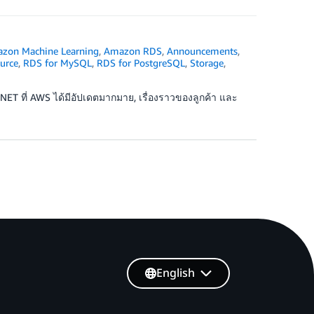
zon Machine Learning
,
Amazon RDS
,
Announcements
,
urce
,
RDS for MySQL
,
RDS for PostgreSQL
,
Storage
,
NET ที่ AWS ได้มีอัปเดตมากมาย, เรื่องราวของลูกค้า และ
English