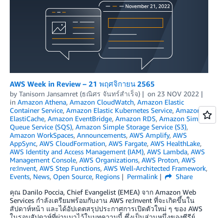
AWS Week in Review – 21 พฤศจิกายน 2565
by
Tanisorn Jansamret (ธณิศร จันทร์สำเร็จ)
on
23 NOV 2022
in
Amazon Athena
,
Amazon CloudWatch
,
Amazon Elastic
Container Service
,
Amazon Elastic Kubernetes Service
,
Amazon
ElastiCache
,
Amazon EventBridge
,
Amazon RDS
,
Amazon Simple
Queue Service (SQS)
,
Amazon Simple Storage Service (S3)
,
Amazon WorkSpaces
,
Announcements
,
AWS Amplify
,
AWS
AppSync
,
AWS CloudFormation
,
AWS Fargate
,
AWS HealthLake
,
AWS Identity and Access Management (IAM)
,
AWS Lambda
,
AWS
Management Console
,
AWS Organizations
,
AWS Proton
,
AWS
re:Invent
,
AWS Step Functions
,
AWS Well-Architected Framework
,
Events
,
News
,
Open Source
,
Regions
Permalink
Share
คุณ Danilo Poccia, Chief Evangelist (EMEA) จาก Amazon Web
Services กำลังเตรียมพร้อมกับงาน AWS re:Invent ที่จะเกิดขึ้นใน
สัปดาห์หน้า และได้อัปเดตสรุปประกาศการเปิดตัวใหม่ ๆ ของ AWS
ในรอบสัปดาห์ที่ผ่านมาไว้ในบทความนี้ ซึ่งเป็นส่วนหนึ่งของซีรีย์