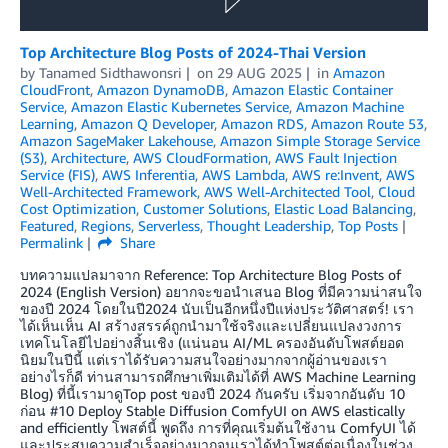
Top Architecture Blog Posts of 2024-Thai Version
by
Tanamed Sidthawonsri
on
29 AUG 2025
in
Amazon
CloudFront
,
Amazon DynamoDB
,
Amazon Elastic Container
Service
,
Amazon Elastic Kubernetes Service
,
Amazon Machine
Learning
,
Amazon Q Developer
,
Amazon RDS
,
Amazon Route 53
,
Amazon SageMaker Lakehouse
,
Amazon Simple Storage Service
(S3)
,
Architecture
,
AWS CloudFormation
,
AWS Fault Injection
Service (FIS)
,
AWS Inferentia
,
AWS Lambda
,
AWS re:Invent
,
AWS
Well-Architected Framework
,
AWS Well-Architected Tool
,
Cloud
Cost Optimization
,
Customer Solutions
,
Elastic Load Balancing
,
Featured
,
Regions
,
Serverless
,
Thought Leadership
,
Top Posts
Permalink
Share
บทความแปลมาจาก Reference: Top Architecture Blog Posts of
2024 (English Version) อยากจะขอนำเสนอ Blog ที่มีความน่าสนใจ
ของปี 2024 โดยในปี2024 นับเป็นอีกหนึ่งปีแห่งประวัติศาสตร์! เรา
ได้เห็นเห็น AI สร้างสรรค์ถูกนำมาใช้จริงและเปลี่ยนแปลงวงการ
เทคโนโลยีไปอย่างสิ้นเชิง (แน่นอน AI/ML ครองอันดับโพสต์ยอด
นิยมในปีนี้ แต่เราได้รับความสนใจอย่างมากจากผู้อ่านของเรา
อย่างไรก็ดี ท่านสามารถศึกษาเพิ่มเติมได้ที่ AWS Machine Learning
Blog) ที่นี้เรามาดูTop post ของปี 2024 กันครับ เริ่มจากอันดับ 10
ก่อน #10 Deploy Stable Diffusion ComfyUI on AWS elastically
and efficiently โพสต์นี้ พูดถึง การที่คุณเริ่มต้นใช้งาน ComfyUI ได้
และประสบความสำเร็จอย่างมากจนเราได้ทำโพสต์ต่อเนื่องในช่วง