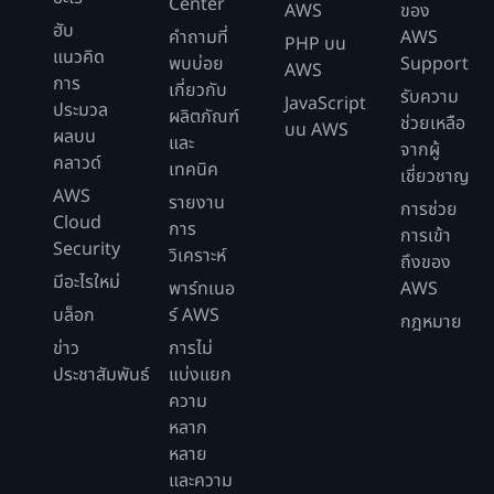
Center
AWS
ของ
ฮับ
คำถามที่
AWS
PHP บน
แนวคิด
พบบ่อย
Support
AWS
การ
เกี่ยวกับ
รับความ
JavaScript
ประมวล
ผลิตภัณฑ์
ช่วยเหลือ
บน AWS
ผลบน
และ
จากผู้
คลาวด์
เทคนิค
เชี่ยวชาญ
AWS
รายงาน
การช่วย
Cloud
การ
การเข้า
Security
วิเคราะห์
ถึงของ
มีอะไรใหม่
พาร์ทเนอ
AWS
บล็อก
ร์ AWS
กฎหมาย
ข่าว
การไม่
ประชาสัมพันธ์
แบ่งแยก
ความ
หลาก
หลาย
และความ