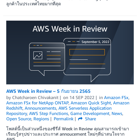
ลูกค้าในประเทศไทยมากที่สุด
AWS Week in Review – 5 กันยายน 2565
by
Chatcharoen Chivakanit
on
14 SEP 2022
in
Amazon FSx
,
Amazon FSx for NetApp ONTAP
,
Amazon Quick Sight
,
Amazon
Redshift
,
Announcements
,
AWS Serverless Application
Repository
,
AWS Step Functions
,
Game Development
,
News
,
Open Source
,
Regions
Permalink
Share
โพสต์นี้เป็นส่วนหนึ่งของซีรี่ส์ Week in Review คุณสามารถเข้ามา
เรียนรู้สรุปข่าวและประกาศ annoucement ใหม่ๆที่น่าสนใจจาก
AWS