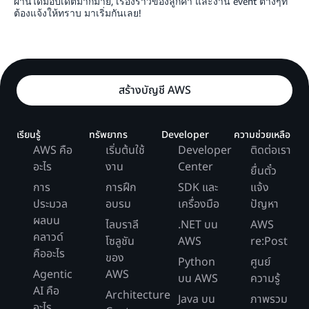
ผ่านได้มีอัปเดตมากมาย, เรื่องราวของลูกค้า และงาน event ต่างๆที่
ต้องแจ้งให้ทราบ มาเริ่มกันเลย!
สร้างบัญชี AWS
เรียนรู้
ทรัพยากร
Developer
ความช่วยเหลือ
AWS คือ
เริ่มต้นใช้
Developer
ติดต่อเรา
อะไร
งาน
Center
ยื่นตั๋ว
การ
การฝึก
SDK และ
แจ้ง
ประมวล
อบรม
เครื่องมือ
ปัญหา
ผลบน
ไลบราลี
.NET บน
AWS
คลาวด์
โซลูชัน
AWS
re:Post
คืออะไร
ของ
Python
ศูนย์
Agentic
AWS
บน AWS
ความรู้
AI คือ
Architecture
Java บน
ภาพรวม
อะไร