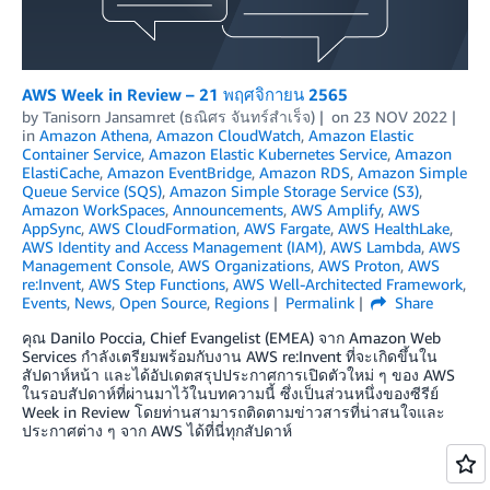
AWS Week in Review – 21 พฤศจิกายน 2565
by
Tanisorn Jansamret (ธณิศร จันทร์สำเร็จ)
on
23 NOV 2022
in
Amazon Athena
,
Amazon CloudWatch
,
Amazon Elastic
Container Service
,
Amazon Elastic Kubernetes Service
,
Amazon
ElastiCache
,
Amazon EventBridge
,
Amazon RDS
,
Amazon Simple
Queue Service (SQS)
,
Amazon Simple Storage Service (S3)
,
Amazon WorkSpaces
,
Announcements
,
AWS Amplify
,
AWS
AppSync
,
AWS CloudFormation
,
AWS Fargate
,
AWS HealthLake
,
AWS Identity and Access Management (IAM)
,
AWS Lambda
,
AWS
Management Console
,
AWS Organizations
,
AWS Proton
,
AWS
re:Invent
,
AWS Step Functions
,
AWS Well-Architected Framework
,
Events
,
News
,
Open Source
,
Regions
Permalink
Share
คุณ Danilo Poccia, Chief Evangelist (EMEA) จาก Amazon Web
Services กำลังเตรียมพร้อมกับงาน AWS re:Invent ที่จะเกิดขึ้นใน
สัปดาห์หน้า และได้อัปเดตสรุปประกาศการเปิดตัวใหม่ ๆ ของ AWS
ในรอบสัปดาห์ที่ผ่านมาไว้ในบทความนี้ ซึ่งเป็นส่วนหนึ่งของซีรีย์
Week in Review โดยท่านสามารถติดตามข่าวสารที่น่าสนใจและ
ประกาศต่าง ๆ จาก AWS ได้ที่นี่ทุกสัปดาห์