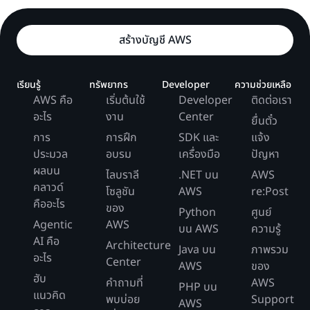
สร้างบัญชี AWS
เรียนรู้
ทรัพยากร
Developer
ความช่วยเหลือ
AWS คือ
เริ่มต้นใช้
Developer
ติดต่อเรา
อะไร
งาน
Center
ยื่นตั๋ว
การ
การฝึก
SDK และ
แจ้ง
ประมวล
อบรม
เครื่องมือ
ปัญหา
ผลบน
ไลบราลี
.NET บน
AWS
คลาวด์
โซลูชัน
AWS
re:Post
คืออะไร
ของ
Python
ศูนย์
Agentic
AWS
บน AWS
ความรู้
AI คือ
Architecture
Java บน
ภาพรวม
อะไร
Center
AWS
ของ
ฮับ
คำถามที่
AWS
PHP บน
แนวคิด
พบบ่อย
Support
AWS