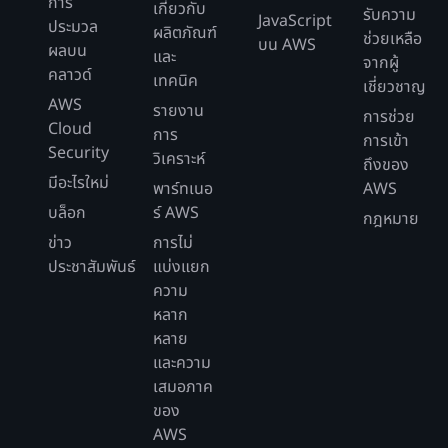
การ
เกี่ยวกับ
รับความ
JavaScript
ประมวล
ผลิตภัณฑ์
ช่วยเหลือ
บน AWS
ผลบน
และ
จากผู้
คลาวด์
เทคนิค
เชี่ยวชาญ
AWS
รายงาน
การช่วย
Cloud
การ
การเข้า
Security
วิเคราะห์
ถึงของ
มีอะไรใหม่
พาร์ทเนอ
AWS
บล็อก
ร์ AWS
กฎหมาย
ข่าว
การไม่
ประชาสัมพันธ์
แบ่งแยก
ความ
หลาก
หลาย
และความ
เสมอภาค
ของ
AWS