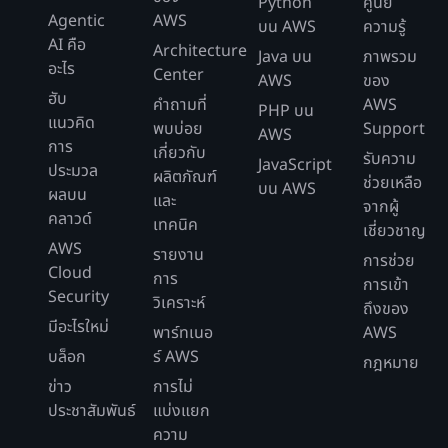
Python
ศูนย์
Agentic
AWS
บน AWS
ความรู้
AI คือ
Architecture
Java บน
ภาพรวม
อะไร
Center
AWS
ของ
ฮับ
คำถามที่
AWS
PHP บน
แนวคิด
พบบ่อย
Support
AWS
การ
เกี่ยวกับ
รับความ
JavaScript
ประมวล
ผลิตภัณฑ์
ช่วยเหลือ
บน AWS
ผลบน
และ
จากผู้
คลาวด์
เทคนิค
เชี่ยวชาญ
AWS
รายงาน
การช่วย
Cloud
การ
การเข้า
Security
วิเคราะห์
ถึงของ
มีอะไรใหม่
พาร์ทเนอ
AWS
บล็อก
ร์ AWS
กฎหมาย
ข่าว
การไม่
ประชาสัมพันธ์
แบ่งแยก
ความ