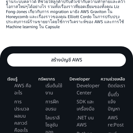
ฐานระบบคลาวด์ ที่ช่วยให้ลูกค้าปรับตัวเข้ากับความท้าทายและคว้า
โอกาสใหม่ๆได้อย่างไร รวมทั้งเรื่องราวที่ยอดเยี่ยมของทั้งคุณ Liz
Fong-Jones เกี่ยวกับการ migration มายัง AWS Graviton ใน
Honeycomb และเรื่องราวของคุณ Elliott Cordo ในการปรับปรุง
ประสบการณ์ร้านขายยาโดยใช้การวิเคราะห์ของ AWS และการใช้
Machine learning ใน Capsule
สร้างบัญชี AWS
เรียนรู้
ทรัพยากร
Developer
ความช่วยเหลือ
AWS คือ
เริ่มต้นใช้
Developer
ติดต่อเรา
อะไร
งาน
Center
ยื่นตั๋ว
การ
การฝึก
SDK และ
แจ้ง
ประมวล
อบรม
เครื่องมือ
ปัญหา
ผลบน
ไลบราลี
.NET บน
AWS
คลาวด์
โซลูชัน
AWS
re:Post
คืออะไร
ของ