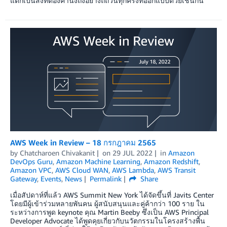
แต่ก็เป็นสิ่งที่ต้องคำนึงถึงอย่างถี่ถ้วนทุกครั้งที่ออกแบบด้วยเช่นกัน
AWS Week in Review – 18 กรกฎาคม 2565
by
Chatcharoen Chivakanit
on
29 JUL 2022
in
Amazon
DevOps Guru
,
Amazon Machine Learning
,
Amazon Redshift
,
Amazon VPC
,
AWS Cloud WAN
,
AWS Lambda
,
AWS Transit
Gateway
,
Events
,
News
Permalink
Share
เมื่อสัปดาห์ที่แล้ว AWS Summit New York ได้จัดขึ้นที่ Javits Center
โดยมีผู้เข้าร่วมหลายพันคน ผู้สนับสนุนและคู่ค้ากว่า 100 ราย ใน
ระหว่างการพูด keynote คุณ Martin Beeby ซึ่งเป็น AWS Principal
Developer Advocate ได้พูดคุยเกี่ยวกับนวัตกรรมในโครงสร้างพื้น