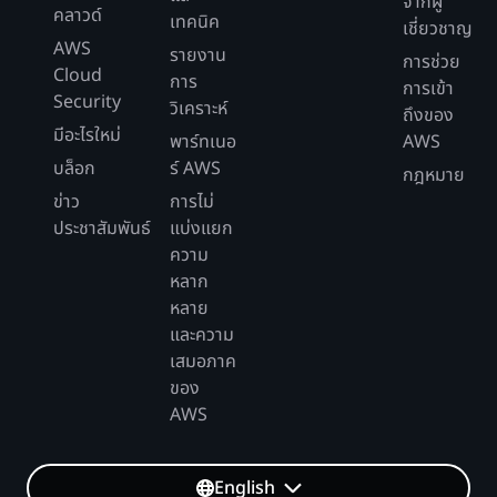
จากผู้
คลาวด์
เทคนิค
เชี่ยวชาญ
AWS
รายงาน
การช่วย
Cloud
การ
การเข้า
Security
วิเคราะห์
ถึงของ
มีอะไรใหม่
พาร์ทเนอ
AWS
บล็อก
ร์ AWS
กฎหมาย
ข่าว
การไม่
ประชาสัมพันธ์
แบ่งแยก
ความ
หลาก
หลาย
และความ
เสมอภาค
ของ
AWS
English