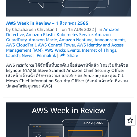
AWS Week in Review – 1 สิงหาคม 2565
by
Chatcharoen Chivakanit
on
15 AUG 2022
in
Amazon
Detective
,
Amazon Elastic Kubernetes Service
,
Amazon
GuardDuty
,
Amazon Macie
,
Amazon Neptune
,
Announcements
,
AWS CloudTrail
,
AWS Control Tower
,
AWS Identity and Access
Management (IAM)
,
AWS Wickr
,
Events
,
Internet of Things
,
Launch
,
News
Permalink
Share
AWS re:Inforce ได้จัดขึ้นที่บอสตันเมื่อสัปดาห์ที่แล้ว โดยเริ่มต้นด้วย
keynote จากคุณ Steve Schmidt Amazon Chief Security Officer
(หัวหน้าเจ้าหน้าที่รักษาความปลอดภัยของ Amazon) และคุณ C.J.
Moses Chief Information Security Officer (หัวหน้าเจ้าหน้าที่ความ
ปลอดภัยข้อมูลของ AWS)