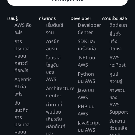
เรียนรู้
ทรัพยากร
Developer
ความช่วยเหลือ
AWS คือ
เริ่มต้นใช้
Developer
ติดต่อเรา
อะไร
งาน
Center
ยื่นตั๋ว
การ
การฝึก
SDK และ
แจ้ง
ประมวล
อบรม
เครื่องมือ
ปัญหา
ผลบน
ไลบราลี
.NET บน
AWS
คลาวด์
โซลูชัน
AWS
re:Post
คืออะไร
ของ
Python
ศูนย์
Agentic
AWS
บน AWS
ความรู้
AI คือ
Architecture
Java บน
ภาพรวม
อะไร
Center
AWS
ของ
ฮับ
คำถามที่
AWS
PHP บน
แนวคิด
พบบ่อย
Support
AWS
การ
เกี่ยวกับ
รับความ
JavaScript
ประมวล
ผลิตภัณฑ์
ช่วยเหลือ
บน AWS
ผลบน
และ