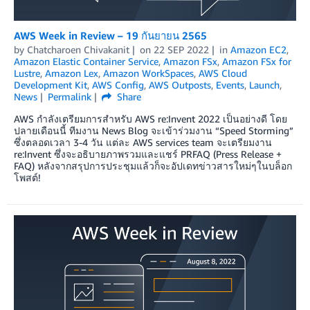
AWS Week in Review – 19 กันยายน 2565
by
Chatcharoen Chivakanit
on
22 SEP 2022
in
Amazon EC2
,
Amazon Elastic Container Service
,
Amazon FSx
,
Amazon FSx for
Lustre
,
Amazon Lex
,
Amazon WorkSpaces
,
AWS Cloud
Development Kit
,
AWS Config
,
AWS Outposts
,
Events
,
Launch
,
News
Permalink
Share
AWS กำลังเตรียมการสำหรับ AWS re:Invent 2022 เป็นอย่างดี โดย
ปลายเดือนนี้ ทีมงาน News Blog จะเข้าร่วมงาน “Speed Storming”
ซึ่งตลอดเวลา 3-4 วัน แต่ละ AWS services team จะเตรียมงาน
re:Invent ซึ่งจะอธิบายภาพรวมและแชร์ PRFAQ (Press Release +
FAQ) หลังจากสรุปการประชุมแล้วก็จะอัปเดทข่าวสารใหม่ๆในบล็อก
โพสต์!