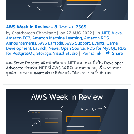
AWS Week in Review – 8 สิงหาคม 2565
by
Chatcharoen Chivakanit
on
22 AUG 2022
in
.NET
,
Alexa
,
Amazon EC2
,
Amazon Machine Learning
,
Amazon RDS
,
Announcements
,
AWS Lambda
,
AWS Support
,
Events
,
Game
Development
,
Launch
,
News
,
Open Source
,
RDS for MySQL
,
RDS
for PostgreSQL
,
Storage
,
Visual Studio
Permalink
Share
คุณ Steve Roberts อดีตนักพัฒนา .NET และตอนนี้เป็น Developer
Advocate สำหรับ .NET ที่ AWS ได้มีอัปเดตมากมาย, เรื่องราวของ
ลูกค้า และงาน event ต่างๆที่ต้องแจ้งให้ทราบ มาเริ่มกันเลย!