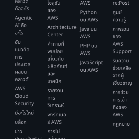
คลาวด์
โซลูชัน
AWS
re:Post
คืออะไร
ของ
Python
ศูนย์
Agentic
AWS
บน AWS
ความรู้
AI คือ
Architecture
Java บน
ภาพรวม
อะไร
Center
AWS
ของ
ฮับ
คำถามที่
AWS
PHP บน
แนวคิด
พบบ่อย
Support
AWS
การ
เกี่ยวกับ
รับความ
JavaScript
ประมวล
ผลิตภัณฑ์
ช่วยเหลือ
บน AWS
ผลบน
และ
จากผู้
คลาวด์
เทคนิค
เชี่ยวชาญ
AWS
รายงาน
การช่วย
Cloud
การ
การเข้า
Security
วิเคราะห์
ถึงของ
มีอะไรใหม่
พาร์ทเนอ
AWS
บล็อก
ร์ AWS
กฎหมาย
ข่าว
การไม่