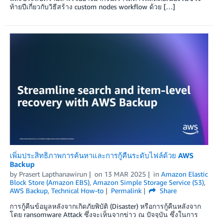
ท้ายปีเกี่ยวกับวิธีสร้าง custom nodes workflow ด้วย […]
เพิ่มประสิทธิภาพการค้นหาและการกู้คืนระดับไฟล์ด้วย AWS
Backup
by
Prasert Lapthanawirun
on
13 MAR 2025
in
Amazon Elastic
Block Store (Amazon EBS)
,
Amazon Simple Storage Service (S3)
,
AWS Backup
,
Technical How-to
Permalink
Share
การกู้คืนข้อมูลหลังจากเกิดภัยพิบัติ (Disaster) หรือการกู้คืนหลังจาก
โดย ransomware Attack ซึ่งจะเห็นจากข่าว ณ ปัจจุบัน ซึ่งในการ