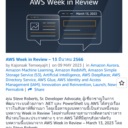
AWS Week in Review – 13 มีนาคม 2566
by
Kajonsak Temeeyajit
on
09 MAY 2023
in
Amazon Aurora
,
Amazon Machine Learning
,
Amazon Redshift
,
Amazon Simple
Storage Service (S3)
,
Artificial Intelligence
,
AWS DeepRacer
,
AWS
Directory Service
,
AWS Glue
,
AWS Identity and Access
Management (IAM)
,
Innovation and Reinvention
,
Launch
,
News
Permalink
Share
คุณ Steve Roberts, Sr. Developer Advocate, ผู้เชี่ยวชาญในการ
พัฒนาระบบด้วยภาษา .NET และ PowerShell บน AWS ได้สรุปเรื่อง
ราวในสัปดาห์ที่ผ่านมา โดยเนื้อหาของบทความนี้เป็นส่วนหนึ่งของ
บทความ Week in Review โดยท่านทั้งหลายสามารถติดตามข่าวสาร
ที่น่าสนใจและประกาศต่าง ๆ จาก AWS ได้ที่นี่ทุกๆสัปดาห์ครับ
บทความนี้แปลมาจาก AWS Week in Review – March 13, 2023 โดย
คุณ Steve Roberts