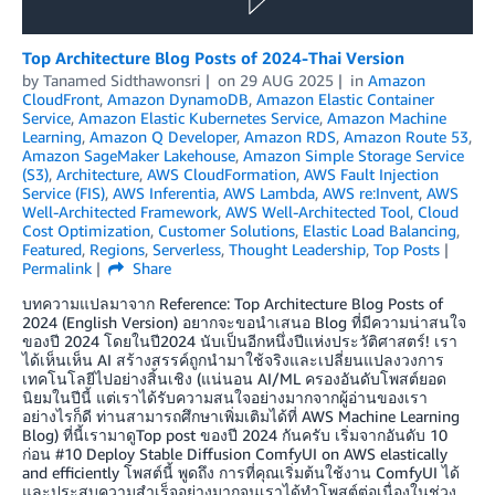
Top Architecture Blog Posts of 2024-Thai Version
by
Tanamed Sidthawonsri
on
29 AUG 2025
in
Amazon
CloudFront
,
Amazon DynamoDB
,
Amazon Elastic Container
Service
,
Amazon Elastic Kubernetes Service
,
Amazon Machine
Learning
,
Amazon Q Developer
,
Amazon RDS
,
Amazon Route 53
,
Amazon SageMaker Lakehouse
,
Amazon Simple Storage Service
(S3)
,
Architecture
,
AWS CloudFormation
,
AWS Fault Injection
Service (FIS)
,
AWS Inferentia
,
AWS Lambda
,
AWS re:Invent
,
AWS
Well-Architected Framework
,
AWS Well-Architected Tool
,
Cloud
Cost Optimization
,
Customer Solutions
,
Elastic Load Balancing
,
Featured
,
Regions
,
Serverless
,
Thought Leadership
,
Top Posts
Permalink
Share
บทความแปลมาจาก Reference: Top Architecture Blog Posts of
2024 (English Version) อยากจะขอนำเสนอ Blog ที่มีความน่าสนใจ
ของปี 2024 โดยในปี2024 นับเป็นอีกหนึ่งปีแห่งประวัติศาสตร์! เรา
ได้เห็นเห็น AI สร้างสรรค์ถูกนำมาใช้จริงและเปลี่ยนแปลงวงการ
เทคโนโลยีไปอย่างสิ้นเชิง (แน่นอน AI/ML ครองอันดับโพสต์ยอด
นิยมในปีนี้ แต่เราได้รับความสนใจอย่างมากจากผู้อ่านของเรา
อย่างไรก็ดี ท่านสามารถศึกษาเพิ่มเติมได้ที่ AWS Machine Learning
Blog) ที่นี้เรามาดูTop post ของปี 2024 กันครับ เริ่มจากอันดับ 10
ก่อน #10 Deploy Stable Diffusion ComfyUI on AWS elastically
and efficiently โพสต์นี้ พูดถึง การที่คุณเริ่มต้นใช้งาน ComfyUI ได้
และประสบความสำเร็จอย่างมากจนเราได้ทำโพสต์ต่อเนื่องในช่วง