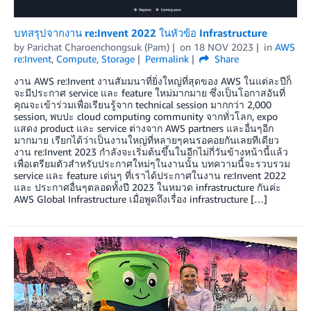
บทสรุปจากงาน re:Invent 2022 ในหัวข้อ Infrastructure
by
Parichat Charoenchongsuk (Pam)
on
18 NOV 2023
in
AWS
re:Invent
,
Compute
,
Storage
Permalink
Share
งาน AWS re:Invent งานสัมมนาที่ยิ่งใหญ่ที่สุดของ AWS ในแต่ละปีก็
จะมีประกาศ service และ feature ใหม่มากมาย ซึ่งเป็นโอกาสอันที่
คุณจะเข้าร่วมเพื่อเรียนรู้จาก technical session มากกว่า 2,000
session, พบปะ cloud computing community จากทั่วโลก, expo
แสดง product และ service ต่างจาก AWS partners และอื่นๆอีก
มากมาย เรียกได้ว่าเป็นงานใหญ่ที่หลายๆคนรอคอยกันเลยทีเดียว
งาน re:Invent 2023 กำลังจะเริ่มต้นขึ้นในอีกไม่กี่วันข้างหน้านี้แล้ว
เพื่อเตรียมตัวสำหรับประกาศใหม่ๆในงานนั้น บทความนี้จะรวบรวม
service และ feature เด่นๆ ที่เราได้ประกาศในงาน re:Invent 2022
และ ประกาศอื่นๆตลอดทั้งปี 2023 ในหมวด infrastructure กันค่ะ
AWS Global Infrastructure เมื่อพูดถึงเรื่อง infrastructure […]