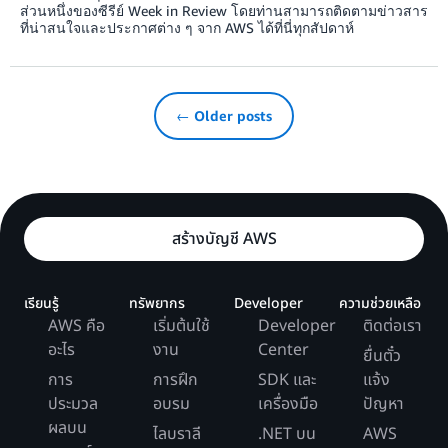
ส่วนหนึ่งของซีรีย์ Week in Review โดยท่านสามารถติดตามข่าวสาร
ที่น่าสนใจและประกาศต่าง ๆ จาก AWS ได้ที่นี่ทุกสัปดาห์
← Older posts
สร้างบัญชี AWS
เรียนรู้
ทรัพยากร
Developer
ความช่วยเหลือ
AWS คือ
เริ่มต้นใช้
Developer
ติดต่อเรา
อะไร
งาน
Center
ยื่นตั๋ว
การ
การฝึก
SDK และ
แจ้ง
ประมวล
อบรม
เครื่องมือ
ปัญหา
ผลบน
ไลบราลี
.NET บน
AWS