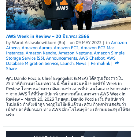
AWS Week in Review – 20 มีนาคม 2566
by
Warot Asawakowitkorn (Bo)
on
09 MAY 2023
in
Amazon
Athena
,
Amazon Aurora
,
Amazon EC2
,
Amazon EC2 Mac
Instances
,
Amazon Kendra
,
Amazon Neptune
,
Amazon Simple
Storage Service (S3)
,
Announcements
,
AWS Chatbot
,
AWS
Database Migration Service
,
Launch
,
News
Permalink
Share
คุณ Danilo Poccia, Chief Evangelist (EMEA) ได้สรุปเรื่องราวใน
สัปดาห์ที่ผ่านมาในบทความนี้ ซึ่งเป็นส่วนหนึ่งของซีรีย์ Week in
Review โดยท่านสามารถติดตามข่าวสารที่น่าสนใจและประกาศต่าง
ๆ จาก AWS ได้ที่นี่ทุกสัปดาห์ บทความนี้แปลมาจาก AWS Week in
Review – March 20, 2023 โดยคุณ Danilo Poccia เริ่มต้นสัปดาห์
ใหม่แล้ว กำลังเข้าสู่ช่วงฤดูใบไม้ผลิแล้วนะครับ ถ้าทุกท่านสงสัยว่า
เมื่อสัปดาห์ที่ผ่านมา ทาง AWS มีอะไรใหม่ๆบ้าง เดี๋ยวผมจะสรุปให้ฟัง
ครับ