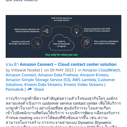
แนะนำ Amazon Connect – Cloud contact center solution
by
Vittawat Nooket
on
09 MAY 2023
in
Amazon CloudWatch
,
Amazon Connect
,
Amazon Data Firehose
,
Amazon Kinesis
,
Amazon Simple Storage Service (S3)
,
AWS Lambda
,
Customer
Solutions
,
Kinesis Data Streams
,
Kinesis Video Streams
Permalink
Share
การบริการลูกค้ามีความสำคัญต่อความสำเร็จของธุรกิจใดๆ องค์กร
หลายแห่งดำเนินการ customer service contact center เพื่อให้บริการ
แก่ลูกค้าในวงกว้าง อย่างน้อยที่สุด ศูนย์บริการจะโอนสายเรียก
เข้าไปยังพนักงานที่พร้อมให้บริการ ระบบมีการพัฒนาเผื่อรองรับการ
กำหนด routing และการโต้ตอบที่ซับซ้อนมากขึ้น เช่น ความ
สามารถในการสร้าง การกระจายสายแบบ Dynamic (Dynamic