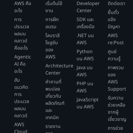
AWS คือ
เริ่มต้นใช้
Developer
ติดต่อเรา
อะไร
งาน
Center
ยื่นตั๋ว
การ
การฝึก
SDK และ
แจ้ง
ประมวล
อบรม
เครื่องมือ
ปัญหา
ผลบน
ไลบราลี
.NET บน
AWS
คลาวด์
โซลูชัน
AWS
re:Post
คืออะไร
ของ
Python
ศูนย์
Agentic
AWS
บน AWS
ความรู้
AI คือ
Architecture
Java บน
ภาพรวม
อะไร
Center
AWS
ของ
ฮับ
คำถามที่
AWS
PHP บน
แนวคิด
พบบ่อย
Support
AWS
การ
เกี่ยวกับ
รับความ
JavaScript
ประมวล
ผลิตภัณฑ์
ช่วยเหลือ
บน AWS
ผลบน
และ
จากผู้
คลาวด์
เทคนิค
เชี่ยวชาญ
AWS
รายงาน
การช่วย
Cloud