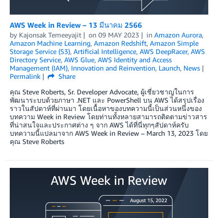
AWS Week in Review – 13 มีนาคม 2566
by
Kajonsak Temeeyajit
on
09 MAY 2023
in
Amazon Aurora
,
Amazon Machine Learning
,
Amazon Redshift
,
Amazon Simple
Storage Service (S3)
,
Artificial Intelligence
,
AWS DeepRacer
,
AWS
Directory Service
,
AWS Glue
,
AWS Identity and Access
Management (IAM)
,
Innovation and Reinvention
,
Launch
,
News
Permalink
Share
คุณ Steve Roberts, Sr. Developer Advocate, ผู้เชี่ยวชาญในการ
พัฒนาระบบด้วยภาษา .NET และ PowerShell บน AWS ได้สรุปเรื่อง
ราวในสัปดาห์ที่ผ่านมา โดยเนื้อหาของบทความนี้เป็นส่วนหนึ่งของ
บทความ Week in Review โดยท่านทั้งหลายสามารถติดตามข่าวสาร
ที่น่าสนใจและประกาศต่าง ๆ จาก AWS ได้ที่นี่ทุกๆสัปดาห์ครับ
บทความนี้แปลมาจาก AWS Week in Review – March 13, 2023 โดย
คุณ Steve Roberts