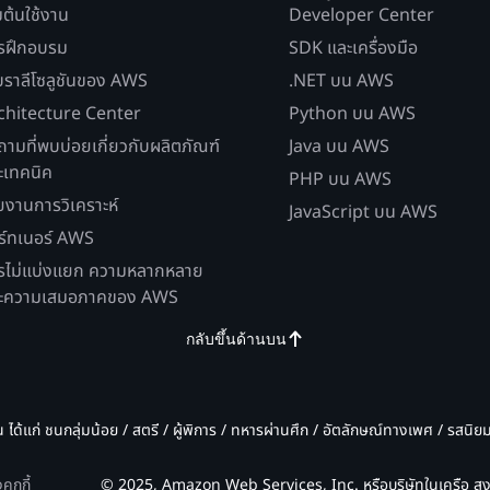
่มต้นใช้งาน
Developer Center
รฝึกอบรม
SDK และเครื่องมือ
บราลีโซลูชันของ AWS
.NET บน AWS
chitecture Center
Python บน AWS
ถามที่พบบ่อยเกี่ยวกับผลิตภัณฑ์
Java บน AWS
ะเทคนิค
PHP บน AWS
ยงานการวิเคราะห์
JavaScript บน AWS
ร์ทเนอร์ AWS
รไม่แบ่งแยก ความหลากหลาย
ะความเสมอภาคของ AWS
กลับขึ้นด้านบน
น ได้แก่ ชนกลุ่มน้อย / สตรี / ผู้พิการ / ทหารผ่านศึก / อัตลักษณ์ทางเพศ / รสนิ
ุกกี้
© 2025, Amazon Web Services, Inc. หรือบริษัทในเครือ สงว