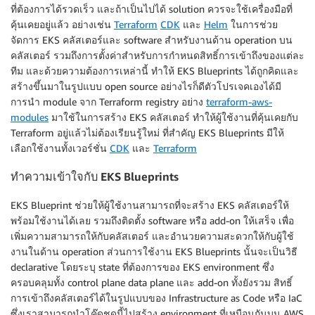
ที่ต้องการได้รวดเร็ว และถ้าเป็นไปได้ solution ควรจะใช้เครื่องมือที่
คุ้นเคยอยู่แล้ว อย่างเช่น
Terraform
CDK
และ
Helm
ในการช่วย
จัดการ EKS คลัสเตอร์และ software สำหรับงานด้าน operation บน
คลัสเตอร์ รวมถึงการตั้งค่าสำหรับการกำหนดสิทธิ์การเข้าถึงของแต่ละ
ทีม และด้วยความต้องการเหล่านี้ ทำให้ EKS Blueprints ได้ถูกคิดและ
สร้างขึ้นมาในรูปแบบ open source อย่างไรก็ดีตัวโปรเจคเองได้มี
การนำ module จาก Terraform registry อย่าง
terraform-aws-
modules
มาใช้ในการสร้าง EKS คลัสเตอร์ ทำให้ผู้ใช้งานที่คุ้นเคยกับ
Terraform อยู่แล้วไม่ต้องเรียนรู้ใหม่ ที่สำคัญ EKS Blueprints มีให้
เลือกใช้งานทั้งเวอร์ชั่น
CDK
และ
Terraform
ทำความเข้าใจกับ EKS Blueprints
EKS Blueprint ช่วยให้ผู้ใช้งานสามารถที่จะสร้าง EKS คลัสเตอร์ให้
พร้อมใช้งานได้เลย รวมถึงติดตั้ง software หรือ add-on ให้เสร็จ เพื่อ
เพิ่มความสามารถให้กับคลัสเตอร์ และอำนวยความสะดวกให้กับผู้ใช้
งานในด้าน operation ส่วนการใช้งาน EKS Blueprints นั้นจะเป็นวิธี
declarative โดยระบุ state ที่ต้องการของ EKS environment ซึ่ง
ครอบคลุมทั้ง control plane data plane และ add-on ทั้งยังรวม สิทธิ์
การเข้าถึงคลัสเตอร์ได้ในรูปแบบของ Infrastructure as Code หรือ IaC
ซึ่งเราสามารถนำโค๊ดชุดนี้ไปสร้าง environment ที่เหมือนกันบน AWS