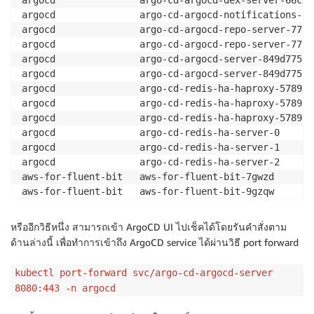
argocd               argo-cd-argocd-dex-server-66c57
argocd               argo-cd-argocd-notifications-co
argocd               argo-cd-argocd-repo-server-77b8
argocd               argo-cd-argocd-repo-server-77b8
argocd               argo-cd-argocd-server-849d775f7
argocd               argo-cd-argocd-server-849d775f7
argocd               argo-cd-redis-ha-haproxy-578979
argocd               argo-cd-redis-ha-haproxy-578979
argocd               argo-cd-redis-ha-haproxy-578979
argocd               argo-cd-redis-ha-server-0      
argocd               argo-cd-redis-ha-server-1      
argocd               argo-cd-redis-ha-server-2      
aws-for-fluent-bit   aws-for-fluent-bit-7gwzd       
aws-for-fluent-bit   aws-for-fluent-bit-9gzqw       
aws-for-fluent-bit   aws-for-fluent-bit-csrgh       
aws-for-fluent-bit   aws-for-fluent-bit-h9vtm       
หรืออีกวิธีหนึ่ง สามารถเข้า ArgoCD UI ไปเช็คได้โดยรันคำสั่งตาม
aws-for-fluent-bit   aws-for-fluent-bit-p4bmj       
ด้านล่างนี้ เพื่อทำการเข้าถึง ArgoCD service ได้ผ่านวิธี port forward
cert-manager         cert-manager-765c5d7777-k7jkk  
cert-manager         cert-manager-cainjector-6bc9d75
kubectl port-forward svc/argo-cd-argocd-server
cert-manager         cert-manager-webhook-586d45d5ff
8080:443 -n argocd
geolocationapi       geolocationapi-fbb6987f8-d22qv 
geolocationapi       geolocationapi-fbb6987f8-fqshh 