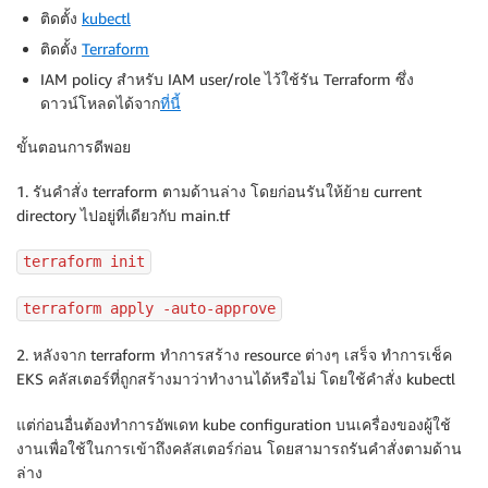
  enable_traefik                        = true

ติดตั้ง
kubectl
  enable_vpa                            = true

  private_subnet_tags = {

ติดตั้ง
Terraform
  enable_yunikorn                       = true

    "kubernetes.io/role/internal-elb" = 1

IAM policy สำหรับ IAM user/role ไว้ใช้รัน Terraform ซึ่ง
  enable_argo_rollouts                  = true

  }

ดาวน์โหลดได้จาก
ที่นี้
  tags = local.tags

  tags = local.tags

ขั้นตอนการดีพอย
}
1. รันคำสั่ง terraform ตามด้านล่าง โดยก่อนรันให้ย้าย current
directory ไปอยู่ที่เดียวกับ main.tf
terraform init
terraform apply -auto-approve
2. หลังจาก terraform ทำการสร้าง resource ต่างๆ เสร็จ ทำการเช็ค
EKS คลัสเตอร์ที่ถูกสร้างมาว่าทำงานได้หรือไม่ โดยใช้คำสั่ง kubectl
แต่ก่อนอื่นต้องทำการอัพเดท kube configuration บนเครื่องของผู้ใช้
งานเพื่อใช้ในการเข้าถึงคลัสเตอร์ก่อน โดยสามารถรันคำสั่งตามด้าน
ล่าง