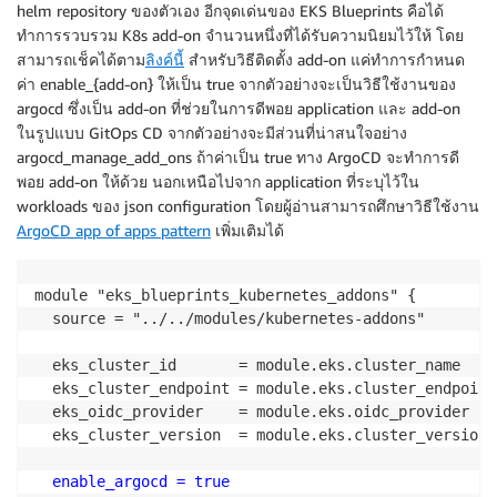
helm repository ของตัวเอง อีกจุดเด่นของ EKS Blueprints คือได้
      desired_size = 5

ทำการรวบรวม K8s add-on จำนวนหนึ่งที่ได้รับความนิยมไว้ให้ โดย
    }

สามารถเช็คได้ตาม
ลิงค์นี้
สำหรับวิธีติดตั้ง add-on แค่ทำการกำหนด
  }

ค่า enable_{add-on} ให้เป็น true จากตัวอย่างจะเป็นวิธีใช้งานของ
argocd ซึ่งเป็น add-on ที่ช่วยในการดีพอย application และ add-on
  tags = local.tags

ในรูปแบบ GitOps CD จากตัวอย่างจะมีส่วนที่น่าสนใจอย่าง
argocd_manage_add_ons ถ้าค่าเป็น true ทาง ArgoCD จะทำการดี
พอย add-on ให้ด้วย นอกเหนือไปจาก application ที่ระบุไว้ใน
workloads ของ json configuration โดยผู้อ่านสามารถศึกษาวิธีใช้งาน
ArgoCD app of apps pattern
เพิ่มเติมได้
module "eks_blueprints_kubernetes_addons" {

  source = "../../modules/kubernetes-addons"

  eks_cluster_id       = module.eks.cluster_name

  eks_cluster_endpoint = module.eks.cluster_endpoint

  eks_oidc_provider    = module.eks.oidc_provider

  eks_cluster_version  = module.eks.cluster_version

enable_argocd = true