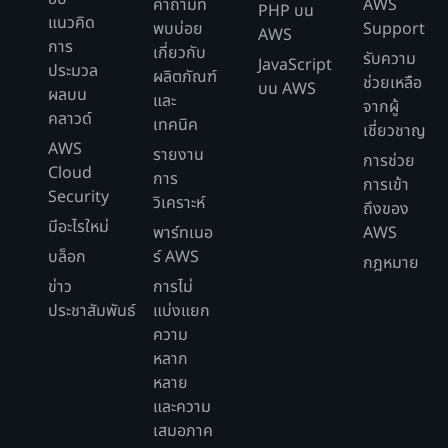
คำถามที่
AWS
PHP บน
แนวคิด
พบบ่อย
Support
AWS
การ
เกี่ยวกับ
รับความ
JavaScript
ประมวล
ผลิตภัณฑ์
ช่วยเหลือ
บน AWS
ผลบน
และ
จากผู้
คลาวด์
เทคนิค
เชี่ยวชาญ
AWS
รายงาน
การช่วย
Cloud
การ
การเข้า
Security
วิเคราะห์
ถึงของ
มีอะไรใหม่
พาร์ทเนอ
AWS
บล็อก
ร์ AWS
กฎหมาย
ข่าว
การไม่
ประชาสัมพันธ์
แบ่งแยก
ความ
หลาก
หลาย
และความ
เสมอภาค