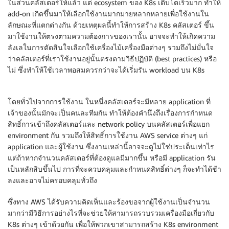
ในส่วนคลัสเตอร์ให้แล้ว แต่ ecosystem ของ K8s เติบโตเร็วมาก ทำให้
add-on เกิดขึ้นมาให้เลือกใช้งานมากมายหลากหลายเพื่อใช้งานใน
ลักษณะที่แตกต่างกัน ด้วยเหตุผลนี้ทำให้การสร้าง K8s คลัสเตอร์ ขึ้น
มาใช้งานให้ตรงตามความต้องการของเรานั้น อาจจะทำให้เกิดความ
ลังเลในการตัดสินใจเลือกใช้เครื่องไม้เครื่องมือต่างๆ รวมถึงไม่มั่นใจ
ว่าคลัสเตอร์ที่เราใช้งานอยู่นั้นตรงตามวิธีปฏิบัติ (best practices) หรือ
ไม่ ซึ่งทำให้ใช้เวลาพอสมควรกว่าจะได้เริ่มรัน workload บน K8s
โดยทั่วไปจากการใช้งาน ในหนึ่งคลัสเตอร์จะมีหลาย application ที่
เจ้าของนั้นมักจะเป็นคนละทีมกัน ทำให้ต้องคำนึงถึงเรื่องการกำหนด
สิทธิ์การเข้าถึงคลัสเตอร์และ network policy บนคลัสเตอร์เพื่อแยก
environment กัน รวมถึงให้สิทธิ์การใช้งาน AWS service ต่างๆ แก่
application และผู้ใช้งาน ซึ่งงานเหล่านี้อาจจะดูไม่ใช่ประเด็นเท่าไร
แต่ถ้าหากจำนวนคลัสเตอร์ที่ต้องดูแลมีมากขึ้น หรือมี application รัน
เป็นหลักสิบขึ้นไป การที่จะควบคลุมและกำหนดสิทธิ์ต่างๆ ก็จะทำได้ช้า
ลงและอาจไม่ครอบคลุมทั่วถึง
ซึ่งทาง AWS ได้รับความคิดเห็นและร้องขอจากผู้ใช้งานเป็นจำนวน
มากว่ามีวิธีการอย่างไรที่จะช่วยให้สามารถรวบรวมเครื่องมือเกี่ยวกับ
K8s ต่างๆ เข้าด้วยกัน เพื่อให้พวกเขาสามารถสร้าง K8s environment