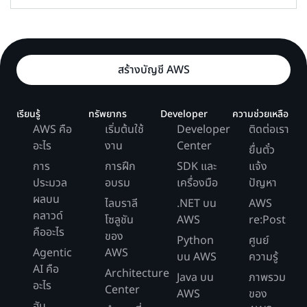
สร้างบัญชี AWS
เรียนรู้
ทรัพยากร
Developer
ความช่วยเหลือ
AWS คือ
เริ่มต้นใช้
Developer
ติดต่อเรา
อะไร
งาน
Center
ยื่นตั๋ว
การ
การฝึก
SDK และ
แจ้ง
ประมวล
อบรม
เครื่องมือ
ปัญหา
ผลบน
ไลบราลี
.NET บน
AWS
คลาวด์
โซลูชัน
AWS
re:Post
คืออะไร
ของ
Python
ศูนย์
Agentic
AWS
บน AWS
ความรู้
AI คือ
Architecture
Java บน
ภาพรวม
อะไร
Center
AWS
ของ
ฮับ