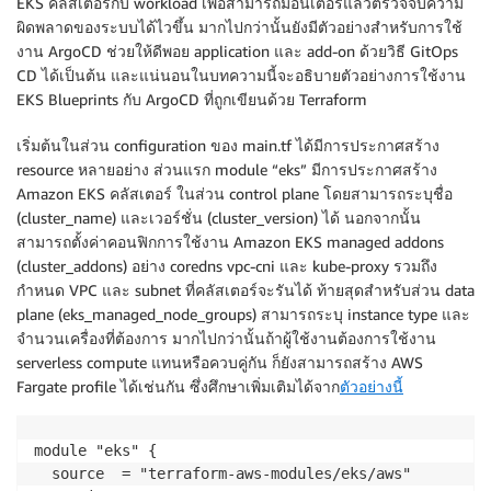
EKS คลัสเตอร์กับ workload เพื่อสามารถมอนิเตอร์แล้วตรวจจับความ
ผิดพลาดของระบบได้ไวขึ้น มากไปกว่านั้นยังมีตัวอย่างสำหรับการใช้
งาน ArgoCD ช่วยให้ดีพอย application และ add-on ด้วยวิธี GitOps
CD ได้เป็นต้น และแน่นอนในบทความนี้จะอธิบายตัวอย่างการใช้งาน
EKS Blueprints กับ ArgoCD ที่ถูกเขียนด้วย Terraform
เริ่มต้นในส่วน configuration ของ main.tf ได้มีการประกาศสร้าง
resource หลายอย่าง ส่วนแรก module “eks” มีการประกาศสร้าง
Amazon EKS คลัสเตอร์ ในส่วน control plane โดยสามารถระบุชื่อ
(cluster_name) และเวอร์ชั่น (cluster_version) ได้ นอกจากนั้น
สามารถตั้งค่าคอนฟิกการใช้งาน Amazon EKS managed addons
(cluster_addons) อย่าง coredns vpc-cni และ kube-proxy รวมถึง
กำหนด VPC และ subnet ที่คลัสเตอร์จะรันได้ ท้ายสุดสำหรับส่วน data
plane (eks_managed_node_groups) สามารถระบุ instance type และ
จำนวนเครื่องที่ต้องการ มากไปกว่านั้นถ้าผู้ใช้งานต้องการใช้งาน
serverless compute แทนหรือควบคู่กัน ก็ยังสามารถสร้าง AWS
Fargate profile ได้เช่นกัน ซึ่งศึกษาเพิ่มเติมได้จาก
ตัวอย่างนี้
module "eks" {

  source  = "terraform-aws-modules/eks/aws"
