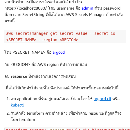
จากนั้นทำการเปิดเบราว์เซอร์และใส่ url เป็น
karpenter            karpenter-5d65d77779-nnsjp     
https://localhost:8080/ โดย username คือ
admin
ส่วน password
keda                 keda-operator-676b4b8d8c-5bjmt 
คือค่าจาก SecretString ที่ดึงได้จาก AWS Secrets Manager ด้วยคำสั่ง
keda                 keda-operator-metrics-apiserver
ตามนี้
kube-system          aws-node-66dl8                 
kube-system          aws-node-7fgks                 
aws secretsmanager get-secret-value --secret-id
kube-system          aws-node-828t9                 
<SECRET_NAME> --region <REGION>
kube-system          aws-node-k7phx                 
kube-system          aws-node-rptsc                 
โดย <SECRET_NAME> คือ
argocd
kube-system          cluster-autoscaler-aws-cluster-
kube-system          coredns-657694c6f4-kp6sm       
กับ <REGION> คือ AWS region ที่ทำการทดสอบ
kube-system          coredns-657694c6f4-wcqh2       
kube-system          kube-proxy-6zwcj               
ลบ resource ทิ้งหลังจากเสร็จการทดสอบ
kube-system          kube-proxy-9kkg7               
kube-system          kube-proxy-q9bgv               
เพื่อไม่ให้เกิดค่าใช้จ่ายที่ไม่พึงประสงค์ ให้ทำตามขั้นตอนดังต่อไปนี้
kube-system          kube-proxy-rzndg               
kube-system          kube-proxy-w86mz               
ลบ application ที่รันอยู่บนคลัสเตอร์ก่อนโดยใช้
argocd cli
หรือ
kube-system          metrics-server-694d47d564-psr4s
kubectl
prometheus           prometheus-alertmanager-758597f
รันคำสั่ง terraform ตามด้านล่าง เพื่อทำลาย resource ที่ถูกสร้าง
prometheus           prometheus-kube-state-metrics-5
โดย terraform
prometheus           prometheus-node-exporter-7wr8x 
prometheus           prometheus-node-exporter-9hjzw 