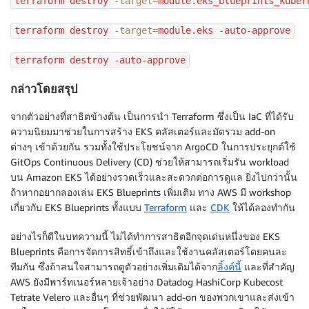
terraform destroy 
-target
=
module.eks_blueprints_kuber
prometheus           prometheus-node-exporter-kjsxt 
prometheus           prometheus-node-exporter-mr9cx 
terraform destroy 
-target
=
module.eks -auto-approve
prometheus           prometheus-node-exporter-qmm58 
prometheus           prometheus-pushgateway-8696df54
terraform destroy -auto-approve
prometheus           prometheus-server-58c58c58cc-n4
team-burnham
         nginx-66b6c48dd5-nnp9l         
กล่าวโดยสรุป
team-riker
           guestbook-ui-6847557d79-lrms2  
traefik              traefik-b9955f58-pc2zp         
จากตัวอย่างที่สาธิตข้างต้น เป็นการนำ Terraform ซึ่งเป็น IaC ที่ได้รับ
vpa                  vpa-recommender-554f56647b-lcz9
ความนิยมมาช่วยในการสร้าง EKS คลัสเตอร์และมัดรวม add-on
vpa                  vpa-updater-67d6c5c7cf-b9hw4   
ต่างๆ เข้าด้วยกัน รวมทั้งใช้ประโยชน์จาก ArgoCD ในการประยุกต์ใช้
yunikorn             yunikorn-scheduler-5c446fcc89-l
GitOps Continuous Delivery (CD) ช่วยให้สามารถเริ่มรัน workload
บน Amazon EKS ได้อย่างรวดเร็วและสะดวกต่อการดูแล ยิ่งไปกว่านั้น
ถ้าหากอยากลองเล่น EKS Blueprints เพิ่มเติม ทาง AWS มี workshop
เกี่ยวกับ EKS Blueprints ทั้งแบบ
Terraform
และ
CDK
ให้ได้ลองทำกัน
อย่างไรก็ดีในบทความนี้ ไม่ได้ทำการสาธิตอีกจุดเด่นหนึ่งของ EKS
Blueprints คือการจัดการสิทธิ์เข้าถึงและใช้งานคลัสเตอร์โดยคนละ
ทีมกัน ซึ่งถ้าสนใจสามารถดูตัวอย่างเพิ่มเติมได้จาก
ลิ้งค์นี้
และที่สำคัญ
AWS ยังมีพาร์ทเนอร์หลายเจ้าอย่าง Datadog HashiCorp Kubecost
Tetrate Velero และอื่นๆ ที่ช่วยพัฒนา add-on ของพวกเขาและส่งเข้า