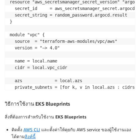
resource "aws_secretsmanager_secret_version" "argocd"
      path               = "chart"

  secret_id     = aws_secretsmanager_secret.argocd.id
      repo_url           = "https://github.com/aws-s
  secret_string = random_password.argocd.result

      add_on_application = true

}

    }

workloads
 = {

module "vpc" {

      path               = "envs/dev"

  source  = "terraform-aws-modules/vpc/aws"

      repo_url           = "https://github.com/aws-s
  version = "~> 4.0"

    }

  }

  name = local.name

  cidr = local.vpc_cidr

# Add-ons

  enable_amazon_eks_aws_ebs_csi_driver = true

  azs             = local.azs

  enable_aws_for_fluentbit             = true

  private_subnets = [for k, v in local.azs : cidrsub
  # Let fluentbit create the cw log group

  public_subnets  = [for k, v in local.azs : cidrsub
  aws_for_fluentbit_create_cw_log_group = false

วิธีการใช้งาน EKS Blueprints
  enable_cert_manager                   = true

  enable_nat_gateway = true

  enable_cluster_autoscaler             = true

  single_nat_gateway = true

สิ่งที่ต้องการสำหรับใช้งาน EKS Blueprints
  enable_karpenter                      = true

  enable_keda                           = true

  public_subnet_tags = {

ติดตั้ง
AWS CLI
และตั้งค่าให้คุยกับ AWS service ของผู้ใช้งานเอง
  enable_metrics_server                 = true

    "kubernetes.io/role/elb" = 1

ได้ตาม
ลิงค์นี้
  enable_prometheus                     = true

  }
