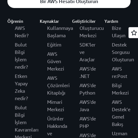
Bir AWS Hesabı Oluşturun
Öğrenin
Kaynaklar
Geliştiriciler
Yardım
AWS
Kullanmaya
Oluşturucu
Bize
Nedir?
Başlama
Merkezi
Ulaşın
Bulut
Eğitim
SDK'ler
Destek
Bilgi
ve
Sorgusu
AWS
İşlem
Araçlar
Oluşturun
Güven
nedir?
Merkezi
AWS'de
AWS
Etken
.NET
re:Post
AWS
Yapay
Çözümleri
AWS'de
Bilgi
Zeka
Kitaplığı
Python
Merkezi
nedir?
Mimari
AWS'de
AWS
Bulut
Merkezi
Java
Destek’e
Bilgi
Genel
Ürünler
AWS'de
İşlem
Bakış
Hakkında
PHP
Kavramları
ve
Uzman
AWS'de
Merkezi