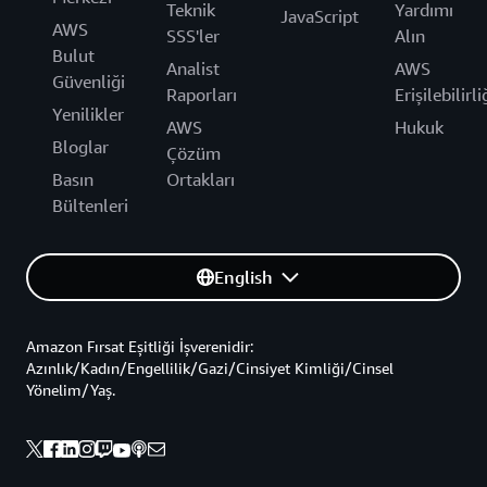
Teknik
Yardımı
JavaScript
AWS
SSS'ler
Alın
Bulut
Analist
AWS
Güvenliği
Raporları
Erişilebilirli
Yenilikler
AWS
Hukuk
Bloglar
Çözüm
Basın
Ortakları
Bültenleri
English
Amazon Fırsat Eşitliği İşverenidir:
Azınlık/Kadın/Engellilik/Gazi/Cinsiyet Kimliği/Cinsel
Yönelim/Yaş.