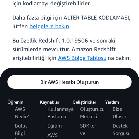
için kodlamayı değiştirebilirler.
Daha fazla bilgi için ALTER TABLE KODLAMASI,
lütfen
belgelere bakın
.
Bu özellik Redshift 1.0.19506 ve sonraki
sürümlerde mevcuttur. Amazon Redshift
erişilebilirliği için
AWS Bölge Tablosu
'na bakın.
Bir AWS Hesabı Oluşturun
Öğrenin
Kaynaklar
Geliştiriciler
Yardım
AWS
Kullanmaya
Oluşturucu
Bize
Nedir?
Başlama
Merkezi
Ulaşın
Bulut
Eğitim
SDK'ler
Destek
Bilgi
ve
Sorgusu
AWS