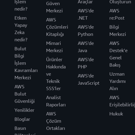
İşlem
Araçlar
Oluşturun
Güven
nedir?
Merkezi
AWS'de
AWS
Etken
.NET
re:Post
AWS
Yapay
Çözümleri
AWS'de
Bilgi
Zeka
Kitaplığı
Python
Merkezi
nedir?
Mimari
AWS'de
AWS
Bulut
Merkezi
Java
Destek’e
Bilgi
Genel
Ürünler
AWS'de
İşlem
Bakış
Hakkında
PHP
Kavramları
ve
Uzman
AWS'de
Merkezi
Teknik
Yardımı
JavaScript
AWS
SSS'ler
Alın
Bulut
Analist
AWS
Güvenliği
Raporları
Erişilebilirli
Yenilikler
AWS
Hukuk
Bloglar
Çözüm
Basın
Ortakları