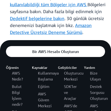
kullanılabildiği tüm Bölgeler için AWS
Bölgeleri
sayfasına bakın. Daha fazla bilgi edinmek için
Dedektif belgelerine bakın
. 30 günlük ücretsiz
denemenizi başlatmak için bkz.
Amazon
Detective Ücretsiz Deneme Sürümü
.
Bir AWS Hesabı Oluşturun
Öğrenin
Kaynaklar
Geliştiriciler
Yardım
AWS
Kullanmaya
Oluşturucu
Bize
Nedir?
Başlama
Merkezi
Ulaşın
Bulut
Eğitim
SDK'ler
Destek
Bilgi
ve
Sorgusu
AWS
İşlem
Araçlar
Oluşturun
Güven
nedir?
Merkezi
AWS'de
AWS