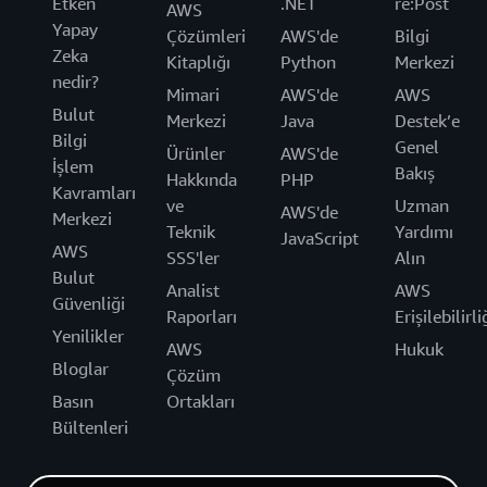
Etken
.NET
re:Post
AWS
Yapay
Çözümleri
AWS'de
Bilgi
Zeka
Kitaplığı
Python
Merkezi
nedir?
Mimari
AWS'de
AWS
Bulut
Merkezi
Java
Destek’e
Bilgi
Genel
Ürünler
AWS'de
İşlem
Bakış
Hakkında
PHP
Kavramları
ve
Uzman
AWS'de
Merkezi
Teknik
Yardımı
JavaScript
AWS
SSS'ler
Alın
Bulut
Analist
AWS
Güvenliği
Raporları
Erişilebilirli
Yenilikler
AWS
Hukuk
Bloglar
Çözüm
Basın
Ortakları
Bültenleri