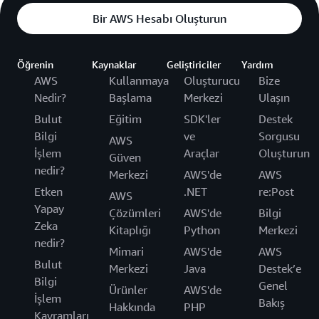
Bir AWS Hesabı Oluşturun
Öğrenin
Kaynaklar
Geliştiriciler
Yardım
AWS
Kullanmaya
Oluşturucu
Bize
Nedir?
Başlama
Merkezi
Ulaşın
Bulut
Eğitim
SDK'ler
Destek
Bilgi
ve
Sorgusu
AWS
İşlem
Araçlar
Oluşturun
Güven
nedir?
Merkezi
AWS'de
AWS
Etken
.NET
re:Post
AWS
Yapay
Çözümleri
AWS'de
Bilgi
Zeka
Kitaplığı
Python
Merkezi
nedir?
Mimari
AWS'de
AWS
Bulut
Merkezi
Java
Destek’e
Bilgi
Genel
Ürünler
AWS'de
İşlem
Bakış
Hakkında
PHP
Kavramları