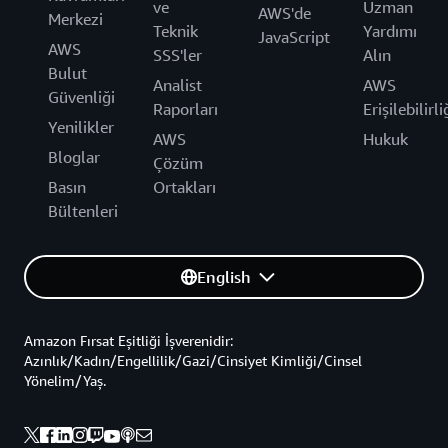
ve
Uzman
AWS'de
Merkezi
Teknik
Yardımı
JavaScript
AWS
SSS'ler
Alın
Bulut
Analist
AWS
Güvenliği
Raporları
Erişilebilirli
Yenilikler
AWS
Hukuk
Bloglar
Çözüm
Basın
Ortakları
Bültenleri
English
Amazon Fırsat Eşitliği İşverenidir:
Azınlık/Kadın/Engellilik/Gazi/Cinsiyet Kimliği/Cinsel
Yönelim/Yaş.