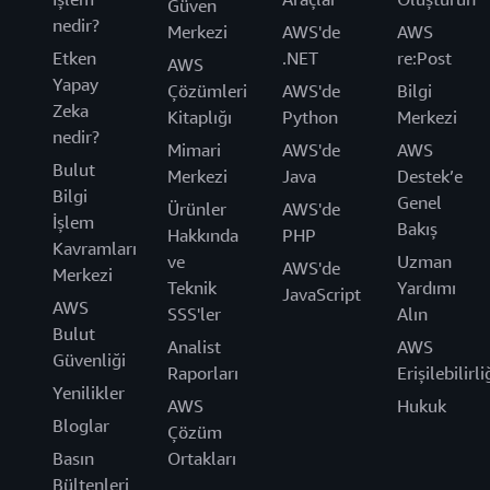
Güven
nedir?
Merkezi
AWS'de
AWS
Etken
.NET
re:Post
AWS
Yapay
Çözümleri
AWS'de
Bilgi
Zeka
Kitaplığı
Python
Merkezi
nedir?
Mimari
AWS'de
AWS
Bulut
Merkezi
Java
Destek’e
Bilgi
Genel
Ürünler
AWS'de
İşlem
Bakış
Hakkında
PHP
Kavramları
ve
Uzman
AWS'de
Merkezi
Teknik
Yardımı
JavaScript
AWS
SSS'ler
Alın
Bulut
Analist
AWS
Güvenliği
Raporları
Erişilebilirli
Yenilikler
AWS
Hukuk
Bloglar
Çözüm
Basın
Ortakları
Bültenleri