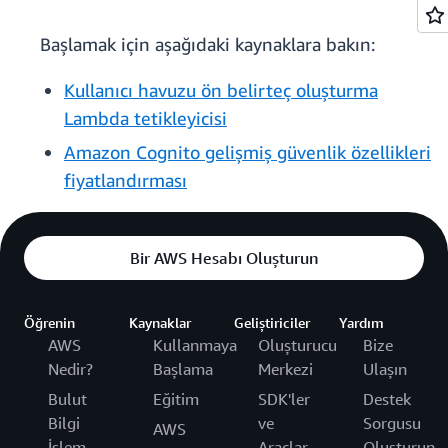
Başlamak için aşağıdaki kaynaklara bakın:
Kullanıcı havuzu ön belirteç oluşturma
Lambda tetikleyicisi
Amazon Cognito gelişmiş güvenlik özellikleri
fiyatlandırması
Bir AWS Hesabı Oluşturun
Öğrenin
Kaynaklar
Geliştiriciler
Yardım
AWS
Kullanmaya
Oluşturucu
Bize
Nedir?
Başlama
Merkezi
Ulaşın
Bulut
Eğitim
SDK'ler
Destek
Bilgi
ve
Sorgusu
AWS
İşlem
Araçlar
Oluşturun