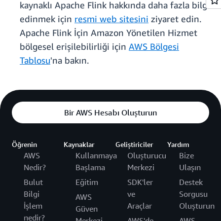
kaynaklı Apache Flink hakkında daha fazla bilgi
edinmek için
resmi web sitesini
ziyaret edin.
Apache Flink İçin Amazon Yönetilen Hizmet
bölgesel erişilebilirliği için
AWS Bölgesi
Tablosu
'na bakın.
Bir AWS Hesabı Oluşturun
Öğrenin
Kaynaklar
Geliştiriciler
Yardım
AWS
Kullanmaya
Oluşturucu
Bize
Nedir?
Başlama
Merkezi
Ulaşın
Bulut
Eğitim
SDK'ler
Destek
Bilgi
ve
Sorgusu
AWS
İşlem
Araçlar
Oluşturun
Güven
nedir?
Merkezi
AWS'de
AWS