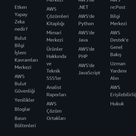
Etken
.NET
re:Post
AWS
Yapay
Çözümleri
AWS'de
Bilgi
Zeka
Kitaplığı
Python
Merkezi
nedir?
Mimari
AWS'de
AWS
Bulut
Merkezi
Java
Destek’e
Bilgi
Genel
Ürünler
AWS'de
İşlem
Bakış
Hakkında
PHP
Kavramları
ve
Uzman
AWS'de
Merkezi
Teknik
Yardımı
JavaScript
AWS
SSS'ler
Alın
Bulut
Analist
AWS
Güvenliği
Raporları
Erişilebilirli
Yenilikler
AWS
Hukuk
Bloglar
Çözüm
Basın
Ortakları
Bültenleri