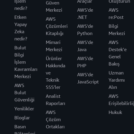
İşlem
Araçlar
Oluşturun
Güven
nedir?
Merkezi
AWS'de
AWS
Etken
.NET
re:Post
AWS
Yapay
Çözümleri
AWS'de
Bilgi
Zeka
Kitaplığı
Python
Merkezi
nedir?
Mimari
AWS'de
AWS
Bulut
Merkezi
Java
Destek’e
Bilgi
Genel
Ürünler
AWS'de
İşlem
Bakış
Hakkında
PHP
Kavramları
ve
Uzman
AWS'de
Merkezi
Teknik
Yardımı
JavaScript
AWS
SSS'ler
Alın
Bulut
Analist
AWS
Güvenliği
Raporları
Erişilebilirli
Yenilikler
AWS
Hukuk
Bloglar
Çözüm
Basın
Ortakları
Bültenleri