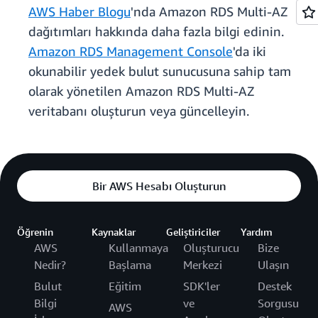
AWS Haber Blogu
'nda Amazon RDS Multi-AZ
dağıtımları hakkında daha fazla bilgi edinin.
Amazon RDS Management Console
'da iki
okunabilir yedek bulut sunucusuna sahip tam
olarak yönetilen Amazon RDS Multi-AZ
veritabanı oluşturun veya güncelleyin.
Bir AWS Hesabı Oluşturun
Öğrenin
Kaynaklar
Geliştiriciler
Yardım
AWS
Kullanmaya
Oluşturucu
Bize
Nedir?
Başlama
Merkezi
Ulaşın
Bulut
Eğitim
SDK'ler
Destek
Bilgi
ve
Sorgusu
AWS