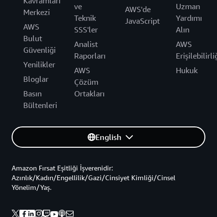
Kavramları
ve
Uzman
AWS'de
Merkezi
Teknik
Yardımı
JavaScript
AWS
SSS'ler
Alın
Bulut
Analist
AWS
Güvenliği
Raporları
Erişilebilirli
Yenilikler
AWS
Hukuk
Bloglar
Çözüm
Basın
Ortakları
Bültenleri
English
Amazon Fırsat Eşitliği İşverenidir:
Azınlık/Kadın/Engellilik/Gazi/Cinsiyet Kimliği/Cinsel
Yönelim/Yaş.