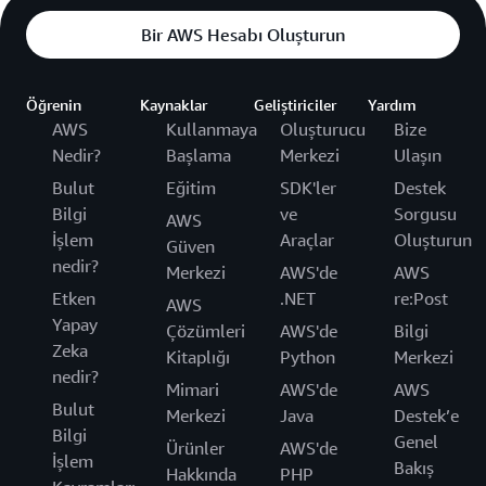
Bir AWS Hesabı Oluşturun
Öğrenin
Kaynaklar
Geliştiriciler
Yardım
AWS
Kullanmaya
Oluşturucu
Bize
Nedir?
Başlama
Merkezi
Ulaşın
Bulut
Eğitim
SDK'ler
Destek
Bilgi
ve
Sorgusu
AWS
İşlem
Araçlar
Oluşturun
Güven
nedir?
Merkezi
AWS'de
AWS
Etken
.NET
re:Post
AWS
Yapay
Çözümleri
AWS'de
Bilgi
Zeka
Kitaplığı
Python
Merkezi
nedir?
Mimari
AWS'de
AWS
Bulut
Merkezi
Java
Destek’e
Bilgi
Genel
Ürünler
AWS'de
İşlem
Bakış
Hakkında
PHP