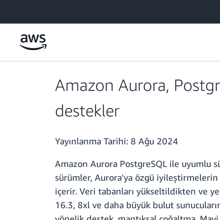
Ana İçeriğe Atla
Amazon Aurora, Postgre
destekler
Yayınlanma Tarihi:
8 Ağu 2024
Amazon Aurora PostgreSQL ile uyumlu sür
sürümler, Aurora'ya özgü iyileştirmelerin
içerir. Veri tabanları yükseltildikten ve
16.3, 8xl ve daha büyük bulut sunucuları
yönelik destek, mantıksal çoğaltma, Mavi/