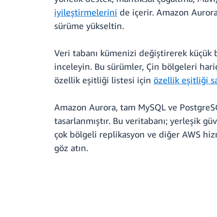
iyileştirmelerini
de içerir. Amazon Aurora
sürüme yükseltin.
Veri tabanı kümenizi değiştirerek küçük b
inceleyin. Bu sürümler, Çin bölgeleri har
özellik eşitliği listesi için
özellik eşitliği 
Amazon Aurora, tam MySQL ve PostgreSQL 
tasarlanmıştır. Bu veritabanı; yerleşik g
çok bölgeli replikasyon ve diğer AWS hi
göz atın.