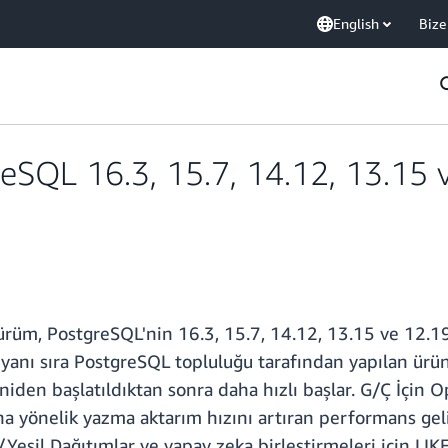
English
Bize
SQL 16.3, 15.7, 14.12, 13.15 v
üm, PostgreSQL'nin 16.3, 15.7, 14.12, 13.15 ve 12.19
 yanı sıra PostgreSQL topluluğu tarafından yapılan ürün
 yeniden başlatıldıktan sonra daha hızlı başlar. G/Ç İçi
na yönelik yazma aktarım hızını artıran performans geli
Yeşil Dağıtımlar ve yapay zeka birleştirmeleri için LIKE