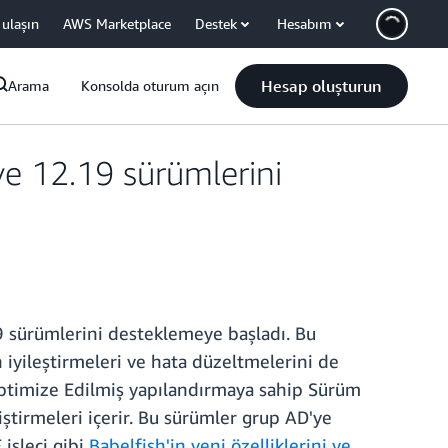
 ulaşın
AWS Marketplace
Destek
Hesabım
Hesap oluşturun
Arama
Konsolda oturum açın
e 12.19 sürümlerini
 sürümlerini desteklemeye başladı. Bu
 iyileştirmeleri ve hata düzeltmelerini de
n Optimize Edilmiş yapılandırmaya sahip Sürüm
ştirmeleri içerir. Bu sürümler grup AD'ye
 işleci gibi
Babelfish'in yeni özelliklerini ve