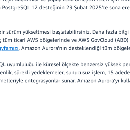
 PostgreSQL 12 desteğinin 29 Şubat 2025'te sona erece
ir sürüm yükseltmesi başlatabilirsiniz. Daha fazla bilg
iç tüm ticari AWS bölgelerinde ve AWS GovCloud (ABD) Bö
sayfamızı
, Amazon Aurora'nın desteklendiği tüm bölgel
uyumluluğu ile küresel ölçekte benzersiz yüksek perfo
üvenlik, sürekli yedeklemeler, sunucusuz işlem, 15 adede
zmetleriyle entegrasyonlar sunar. Amazon Aurora'yı ku