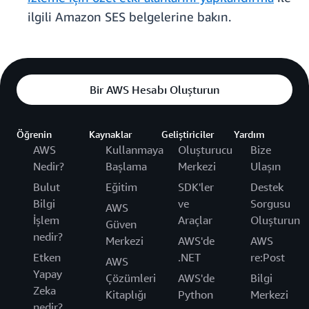
ilgili Amazon SES belgelerine bakın.
Bir AWS Hesabı Oluşturun
Öğrenin
Kaynaklar
Geliştiriciler
Yardım
AWS
Kullanmaya
Oluşturucu
Bize
Nedir?
Başlama
Merkezi
Ulaşın
Bulut
Eğitim
SDK'ler
Destek
Bilgi
ve
Sorgusu
AWS
İşlem
Araçlar
Oluşturun
Güven
nedir?
Merkezi
AWS'de
AWS
Etken
.NET
re:Post
AWS
Yapay
Çözümleri
AWS'de
Bilgi
Zeka
Kitaplığı
Python
Merkezi
nedir?