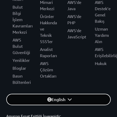
Mimari
AWS'de
AWS
Bulut
Merkezi
Java
Destek’e
Bilgi
Genel
Ürünler
AWS'de
İşlem
Bakış
Hakkında
PHP
Kavramları
ve
Uzman
AWS'de
Merkezi
Teknik
Yardımı
JavaScript
AWS
SSS'ler
Alın
Bulut
Analist
AWS
Güvenliği
Raporları
Erişilebilirli
Yenilikler
AWS
Hukuk
Bloglar
Çözüm
Basın
Ortakları
Bültenleri
English
Amazon Fırsat Eşitliği İşverenidir: