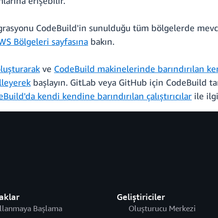
arına erişebilir.
ntegrasyonu CodeBuild'in sunulduğu tüm bölgelerde mevcu
WS Bölgeleri sayfasına
bakın.
luşturarak
ve
CodeBuild makinelerinde barındırılan kend
lleyerek
başlayın. GitLab veya GitHub için CodeBuild tar
uild'da kendi kendine barındırılan çalıştırıcılar
ile il
aklar
Geliştiriciler
llanmaya Başlama
Oluşturucu Merkezi