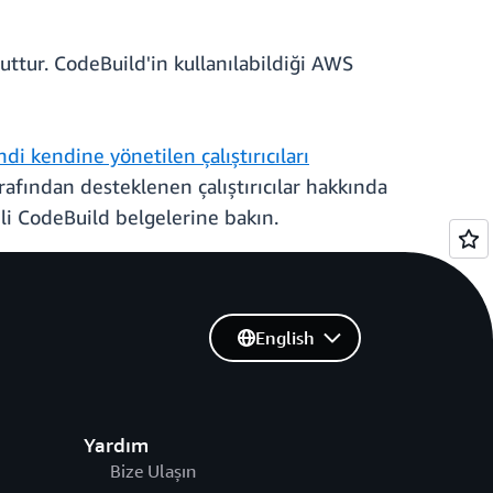
ttur. CodeBuild'in kullanılabildiği AWS
i kendine yönetilen çalıştırıcıları
afından desteklenen çalıştırıcılar hakkında
gili CodeBuild belgelerine bakın.
English
Yardım
Bize Ulaşın