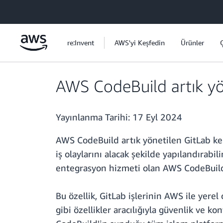
Ana İçeriğe Atla
re:Invent
AWS'yi Keşfedin
Ürünler
AWS CodeBuild artık yöne
Yayınlanma Tarihi:
17 Eyl 2024
AWS CodeBuild artık yönetilen GitLab kend
iş olaylarını alacak şekilde yapılandırabi
entegrasyon hizmeti olan AWS CodeBuild, k
Bu özellik, GitLab işlerinin AWS ile yere
gibi özellikler aracılığıyla güvenlik ve 