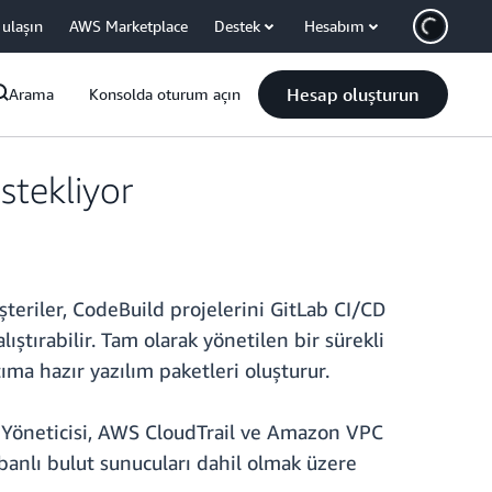
 ulaşın
AWS Marketplace
Destek
Hesabım
Hesap oluşturun
Arama
Konsolda oturum açın
stekliyor
şteriler, CodeBuild projelerini GitLab CI/CD
ıştırabilir. Tam olarak yönetilen bir sürekli
ıma hazır yazılım paketleri oluşturur.
gi Yöneticisi, AWS CloudTrail ve Amazon VPC
abanlı bulut sunucuları dahil olmak üzere