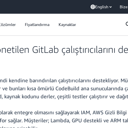
English
Bize
Çözümler
Fiyatlandırma
Kaynaklar
tilen GitLab çalıştırıcılarını de
i kendine barındırılan çalıştırıcılarını destekliyor. Mü
lir ve bunları kısa ömürlü CodeBuild ana sunucularında çal
aynak kodunu derler, çeşitli testler çalıştırır ve dağıt
l olarak entegre olmasını sağlayarak IAM, AWS Gizli Bil
konfor sağlar. Müşteriler; Lambda, GPU destekli ve ARM t