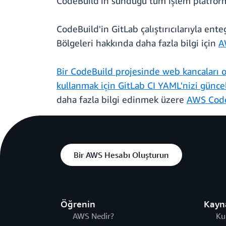
CodeBuild'in sunduğu tüm işlem platforml
CodeBuild'in GitLab çalıştırıcılarıyla e
Bölgeleri hakkında daha fazla bilgi için
A
Bir CodeBuild projesinde web kancaları o
kullanmak için GitLab CI YAML'nizi günce
daha fazla bilgi edinmek üzere
AWS CodeB
Bir AWS Hesabı Oluşturun
Öğrenin
Kayn
AWS Nedir?
Ku