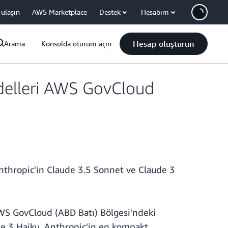
 ulaşın
AWS Marketplace
Destek
Hesabım
Hesap oluşturun
Arama
Konsolda oturum açın
delleri AWS GovCloud
Anthropic'in Claude 3.5 Sonnet ve Claude 3
 AWS GovCloud (ABD Batı) Bölgesi'ndeki
ude 3 Haiku, Anthropic'in en kompakt