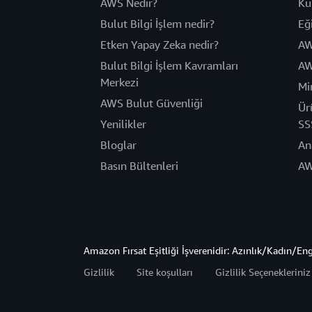
AWS Nedir?
Ku
Bulut Bilgi İşlem nedir?
Eğ
Etken Yapay Zeka nedir?
AW
Bulut Bilgi İşlem Kavramları
AW
Merkezi
Mi
AWS Bulut Güvenliği
Ür
Yenilikler
SS
Bloglar
An
Basın Bültenleri
AW
Amazon Fırsat Eşitliği İşverenidir: Azınlık/Kadın/En
Gizlilik
Site koşulları
Gizlilik Seçeneklerini