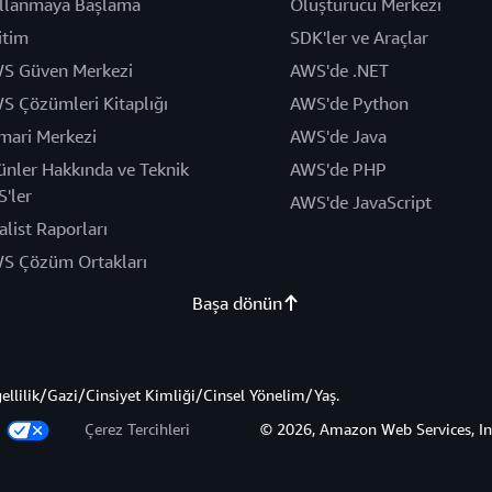
llanmaya Başlama
Oluşturucu Merkezi
itim
SDK'ler ve Araçlar
S Güven Merkezi
AWS'de .NET
S Çözümleri Kitaplığı
AWS'de Python
mari Merkezi
AWS'de Java
ünler Hakkında ve Teknik
AWS'de PHP
S'ler
AWS'de JavaScript
alist Raporları
S Çözüm Ortakları
Başa dönün
gellilik/Gazi/Cinsiyet Kimliği/Cinsel Yönelim/Yaş.
z
Çerez Tercihleri
© 2026, Amazon Web Services, Inc. 