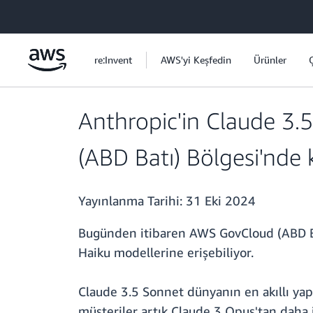
Ana İçeriğe Atla
re:Invent
AWS'yi Keşfedin
Ürünler
Anthropic'in Claude 3
(ABD Batı) Bölgesi'nde
Yayınlanma Tarihi:
31 Eki 2024
Bugünden itibaren AWS GovCloud (ABD B
Haiku modellerine erişebiliyor.
Claude 3.5 Sonnet dünyanın en akıllı yap
müşteriler artık Claude 3 Opus'tan daha i