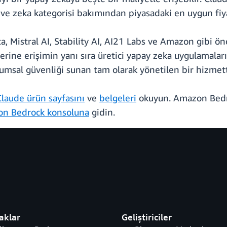
 ve zeka kategorisi bakımından piyasadaki en uygun fiya
 Mistral AI, Stability AI, AI21 Labs ve Amazon gibi ön
rine erişimin yanı sıra üretici yapay zeka uygulamaları
rumsal güvenliği sunan tam olarak yönetilen bir hizmett
laude ürün sayfasını
ve
belgeleri
okuyun. Amazon Bedro
n Bedrock konsoluna
gidin.
aklar
Geliştiriciler