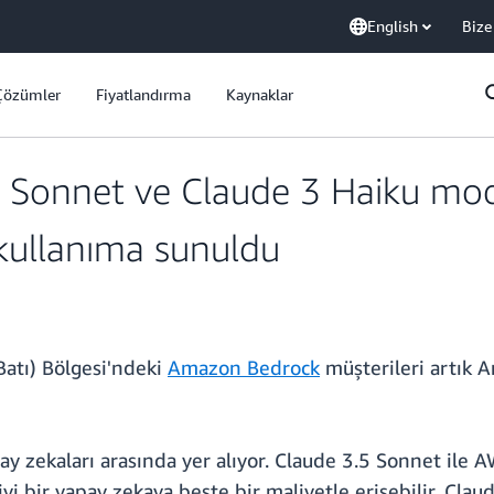
English
Bize
Çözümler
Fiyatlandırma
Kaynaklar
.5 Sonnet ve Claude 3 Haiku mo
 kullanıma sunuldu
atı) Bölgesi'ndeki
Amazon Bedrock
müşterileri artık 
ay zekaları arasında yer alıyor. Claude 3.5 Sonnet ile
yi bir yapay zekaya beşte bir maliyetle erişebilir. Cla