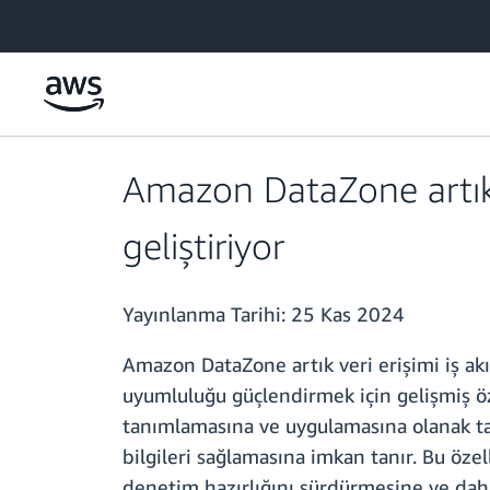
Ana İçeriğe Atla
Amazon DataZone artık z
geliştiriyor
Yayınlanma Tarihi:
25 Kas 2024
Amazon DataZone artık veri erişimi iş akı
uyumluluğu güçlendirmek için gelişmiş özel
tanımlamasına ve uygulamasına olanak tan
bilgileri sağlamasına imkan tanır. Bu özel
denetim hazırlığını sürdürmesine ve daha f