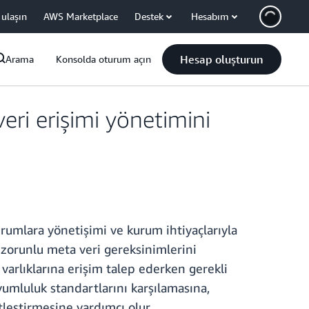
 ulaşın
AWS Marketplace
Destek
Hesabım
Hesap oluşturun
Arama
Konsolda oturum açın
eri erişimi yönetimini
urumlara yönetişimi ve kurum ihtiyaçlarıyla
n zorunlu meta veri gereksinimlerini
arlıklarına erişim talep ederken gerekli
yumluluk standartlarını karşılamasına,
tleştirmesine yardımcı olur.