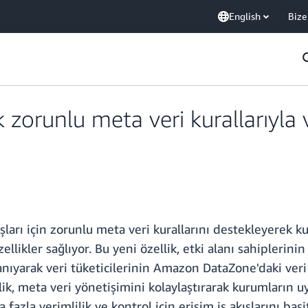
English
Bize
orunlu meta veri kurallarıyla v
şları için zorunlu meta veri kurallarını destekleyerek k
likler sağlıyor. Bu yeni özellik, etki alanı sahiplerini
ıyarak veri tüketicilerinin Amazon DataZone'daki veri v
lik, meta veri yönetişimini kolaylaştırarak kurumların u
azla verimlilik ve kontrol için erişim iş akışlarını basi