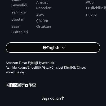
Analist
AWS
Güvenliği
Raporları
Erişilebilirli
Yenilikler
AWS
Hukuk
Bloglar
Çözüm
Basın
Ortakları
Bültenleri
English
Amazon Fırsat Eşitliği İşverenidir:
Azınlık/Kadın/Engellilik/Gazi/Cinsiyet Kimliği/Cinsel
Yönelim/Yaş.
Başa dönün