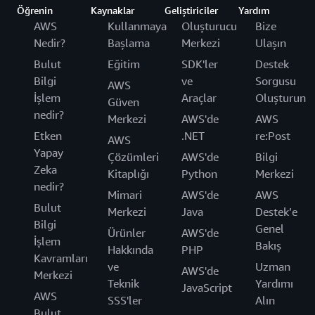
Öğrenin
Kaynaklar
Geliştiriciler
Yardım
AWS
Kullanmaya
Oluşturucu
Bize
Nedir?
Başlama
Merkezi
Ulaşın
Bulut
Eğitim
SDK'ler
Destek
Bilgi
ve
Sorgusu
AWS
İşlem
Araçlar
Oluşturun
Güven
nedir?
Merkezi
AWS'de
AWS
Etken
.NET
re:Post
AWS
Yapay
Çözümleri
AWS'de
Bilgi
Zeka
Kitaplığı
Python
Merkezi
nedir?
Mimari
AWS'de
AWS
Bulut
Merkezi
Java
Destek’e
Bilgi
Genel
Ürünler
AWS'de
İşlem
Bakış
Hakkında
PHP
Kavramları
ve
Uzman
AWS'de
Merkezi
Teknik
Yardımı
JavaScript
AWS
SSS'ler
Alın
Bulut