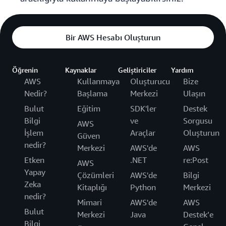
Bir AWS Hesabı Oluşturun
Öğrenin
Kaynaklar
Geliştiriciler
Yardım
AWS
Kullanmaya
Oluşturucu
Bize
Nedir?
Başlama
Merkezi
Ulaşın
Bulut
Eğitim
SDK'ler
Destek
Bilgi
ve
Sorgusu
AWS
İşlem
Araçlar
Oluşturun
Güven
nedir?
Merkezi
AWS'de
AWS
Etken
.NET
re:Post
AWS
Yapay
Çözümleri
AWS'de
Bilgi
Zeka
Kitaplığı
Python
Merkezi
nedir?
Mimari
AWS'de
AWS
Bulut
Merkezi
Java
Destek’e
Bilgi