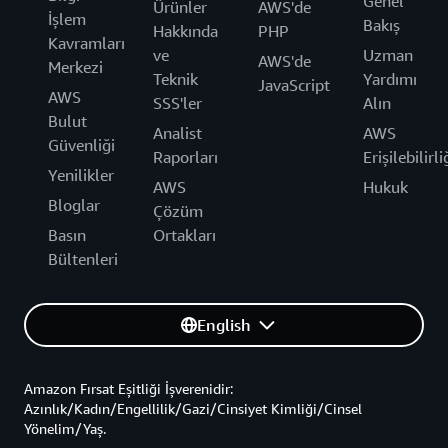
Genel
Ürünler
AWS'de
İşlem
Bakış
Hakkında
PHP
Kavramları
ve
Uzman
AWS'de
Merkezi
Teknik
Yardımı
JavaScript
AWS
SSS'ler
Alın
Bulut
Analist
AWS
Güvenliği
Raporları
Erişilebilirli
Yenilikler
AWS
Hukuk
Bloglar
Çözüm
Basın
Ortakları
Bültenleri
English
Amazon Fırsat Eşitliği İşverenidir:
Azınlık/Kadın/Engellilik/Gazi/Cinsiyet Kimliği/Cinsel
Yönelim/Yaş.