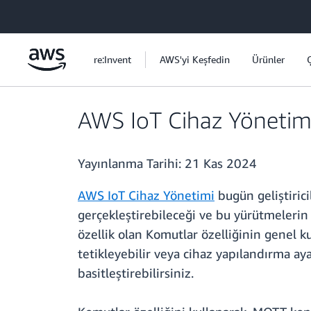
Ana İçeriğe Atla
re:Invent
AWS'yi Keşfedin
Ürünler
AWS IoT Cihaz Yönetimi
Yayınlanma Tarihi:
21 Kas 2024
AWS IoT Cihaz Yönetimi
bugün geliştiric
gerçekleştirebileceği ve bu yürütmelerin
özellik olan Komutlar özelliğinin genel k
tetikleyebilir veya cihaz yapılandırma aya
basitleştirebilirsiniz.