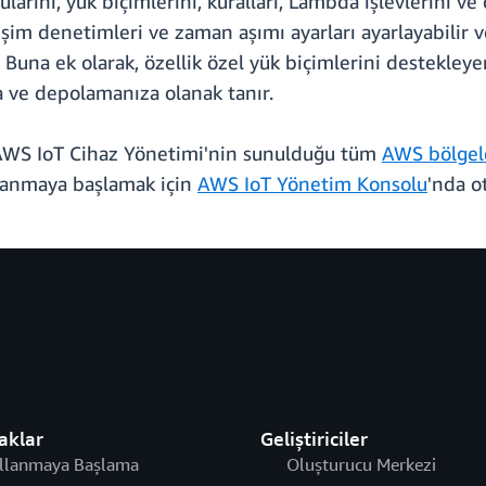
larını, yük biçimlerini, kuralları, Lambda işlevlerini 
şim denetimleri ve zaman aşımı ayarları ayarlayabilir 
. Buna ek olarak, özellik özel yük biçimlerini destekley
 ve depolamanıza olanak tanır.
 AWS IoT Cihaz Yönetimi'nin sunulduğu tüm
AWS bölgel
lanmaya başlamak için
AWS IoT Yönetim Konsolu
'nda o
aklar
Geliştiriciler
llanmaya Başlama
Oluşturucu Merkezi