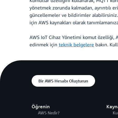
Komutlar özelliğini kullanarak, MQTT konu
yönetmek zorunda kalmadan, ayrıntılı eri
güncellemeler ve bildirimler alabilirsiniz
için AWS kaynakları olarak tanımlamanıza
AWS IoT Cihaz Yönetimi komut özelliği,
edinmek için
teknik belgelere
bakın. Kul
Bir AWS Hesabı Oluşturun
Öğrenin
Kayn
AWS Nedir?
Ku