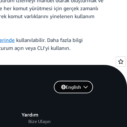
ve durum izlemeyi manuel olarak oluşturmak ve
ve her komut yürütmesi için gerçek zamanlı
erek komut varlıklarını yinelenen kullanım
erinde
kullanılabilir. Daha fazla bilgi
turum açın veya CLI'yi kullanın.
English
Yardım
Bize Ulaşın