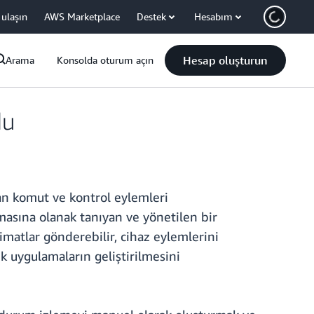
 ulaşın
AWS Marketplace
Destek
Hesabım
Hesap oluşturun
Arama
Konsolda oturum açın
du
tan komut ve kontrol eylemleri
masına olanak tanıyan ve yönetilen bir
imatlar gönderebilir, cihaz eylemlerini
ik uygulamaların geliştirilmesini