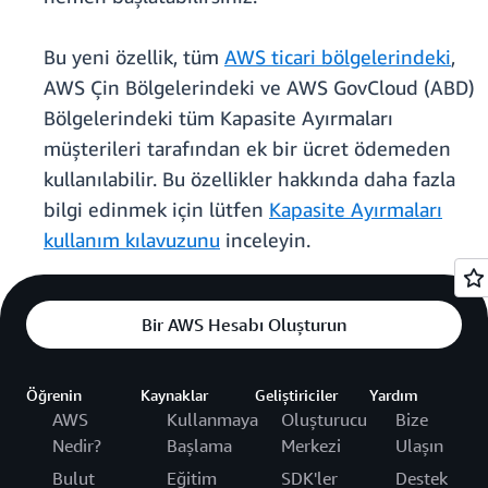
Bu yeni özellik, tüm
AWS ticari bölgelerindeki
,
AWS Çin Bölgelerindeki ve AWS GovCloud (ABD)
Bölgelerindeki tüm Kapasite Ayırmaları
müşterileri tarafından ek bir ücret ödemeden
kullanılabilir. Bu özellikler hakkında daha fazla
bilgi edinmek için lütfen
Kapasite Ayırmaları
kullanım kılavuzunu
inceleyin.
Bir AWS Hesabı Oluşturun
Öğrenin
Kaynaklar
Geliştiriciler
Yardım
AWS
Kullanmaya
Oluşturucu
Bize
Nedir?
Başlama
Merkezi
Ulaşın
Bulut
Eğitim
SDK'ler
Destek