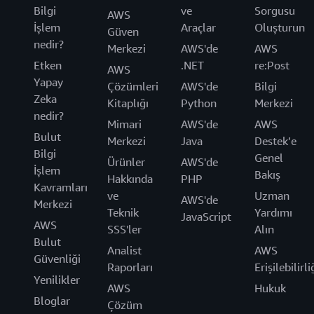
Bilgi
ve
Sorgusu
AWS
İşlem
Araçlar
Oluşturun
Güven
nedir?
Merkezi
AWS'de
AWS
Etken
.NET
re:Post
AWS
Yapay
Çözümleri
AWS'de
Bilgi
Zeka
Kitaplığı
Python
Merkezi
nedir?
Mimari
AWS'de
AWS
Bulut
Merkezi
Java
Destek’e
Bilgi
Genel
Ürünler
AWS'de
İşlem
Bakış
Hakkında
PHP
Kavramları
ve
Uzman
AWS'de
Merkezi
Teknik
Yardımı
JavaScript
AWS
SSS'ler
Alın
Bulut
Analist
AWS
Güvenliği
Raporları
Erişilebilirli
Yenilikler
AWS
Hukuk
Bloglar
Çözüm