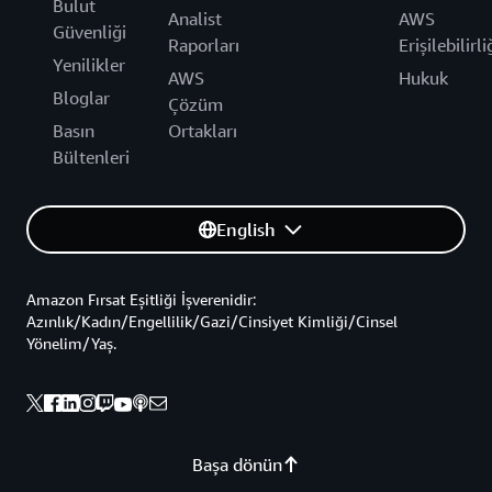
Bulut
Analist
AWS
Güvenliği
Raporları
Erişilebilirli
Yenilikler
AWS
Hukuk
Bloglar
Çözüm
Basın
Ortakları
Bültenleri
English
Amazon Fırsat Eşitliği İşverenidir:
Azınlık/Kadın/Engellilik/Gazi/Cinsiyet Kimliği/Cinsel
Yönelim/Yaş.
Başa dönün