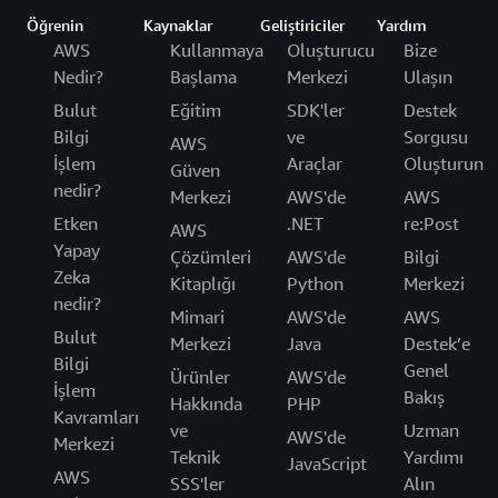
Öğrenin
Kaynaklar
Geliştiriciler
Yardım
AWS
Kullanmaya
Oluşturucu
Bize
Nedir?
Başlama
Merkezi
Ulaşın
Bulut
Eğitim
SDK'ler
Destek
Bilgi
ve
Sorgusu
AWS
İşlem
Araçlar
Oluşturun
Güven
nedir?
Merkezi
AWS'de
AWS
Etken
.NET
re:Post
AWS
Yapay
Çözümleri
AWS'de
Bilgi
Zeka
Kitaplığı
Python
Merkezi
nedir?
Mimari
AWS'de
AWS
Bulut
Merkezi
Java
Destek’e
Bilgi
Genel
Ürünler
AWS'de
İşlem
Bakış
Hakkında
PHP
Kavramları
ve
Uzman
AWS'de
Merkezi
Teknik
Yardımı
JavaScript
AWS
SSS'ler
Alın