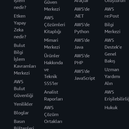
İşlem
Araçlar
Oluşturun
Güven
nedir?
Merkezi
AWS'de
AWS
Etken
.NET
re:Post
AWS
Yapay
Çözümleri
AWS'de
Bilgi
Zeka
Kitaplığı
Python
Merkezi
nedir?
Mimari
AWS'de
AWS
Bulut
Merkezi
Java
Destek’e
Bilgi
Genel
Ürünler
AWS'de
İşlem
Bakış
Hakkında
PHP
Kavramları
ve
Uzman
AWS'de
Merkezi
Teknik
Yardımı
JavaScript
AWS
SSS'ler
Alın
Bulut
Analist
AWS
Güvenliği
Raporları
Erişilebilirli
Yenilikler
AWS
Hukuk
Bloglar
Çözüm
Basın
Ortakları
Bültenleri