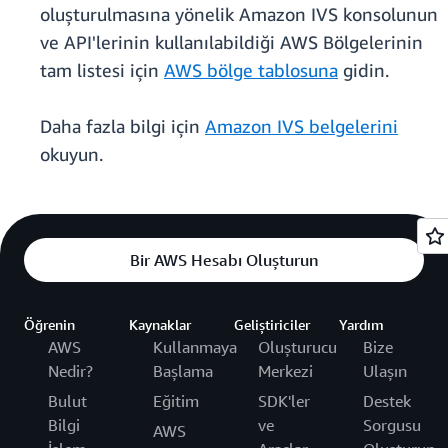
oluşturulmasına yönelik Amazon IVS konsolunun
ve API'lerinin kullanılabildiği AWS Bölgelerinin
tam listesi için
AWS bölge tablosuna
gidin.
Daha fazla bilgi için
Amazon IVS belgelerini
okuyun.
Bir AWS Hesabı Oluşturun
Öğrenin
Kaynaklar
Geliştiriciler
Yardım
AWS
Kullanmaya
Oluşturucu
Bize
Nedir?
Başlama
Merkezi
Ulaşın
Bulut
Eğitim
SDK'ler
Destek
Bilgi
ve
Sorgusu
AWS