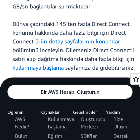
GB/sn bağlantılar sunmaktadır.
Dünya çapındaki 145'ten fazla Direct Connect
konumu hakkında daha fazla bilgi için Direct
Connect
ürün detay sayfalarının
konumlar
bölümünü inceleyin. Dilerseniz Direct Connect'i
satın alıp dağıtma hakkında daha fazla bilgi için
kullanmaya başlama
sayfamıza da gidebilirsiniz.
Bir AWS Hesabı Oluşturun
Öğrenin
Kaynaklar
Geliştiriciler
Yardım
AWS
Kullanmaya
Oluşturucu
Bize
Nedir?
Başlama
Merkezi
Ulaşın
Bulut
Eğitim
SDK'ler
Destek