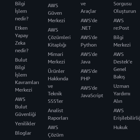
Bilgi
ve
Sorgusu
AWS
İşlem
Araçlar
Oluşturun
Güven
nedir?
Merkezi
AWS'de
AWS
Etken
.NET
re:Post
AWS
Yapay
Çözümleri
AWS'de
Bilgi
Zeka
Kitaplığı
Python
Merkezi
nedir?
Mimari
AWS'de
AWS
Bulut
Merkezi
Java
Destek’e
Bilgi
Genel
Ürünler
AWS'de
İşlem
Bakış
Hakkında
PHP
Kavramları
ve
Uzman
AWS'de
Merkezi
Teknik
Yardımı
JavaScript
AWS
SSS'ler
Alın
Bulut
Analist
AWS
Güvenliği
Raporları
Erişilebilirli
Yenilikler
AWS
Hukuk
Bloglar
Çözüm