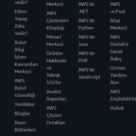
nedir?
Merkezi
AWS'de
AWS
Etken
.NET
re:Post
AWS
Yapay
Çözümleri
AWS'de
Bilgi
Zeka
Kitaplığı
Python
Merkezi
nedir?
Mimari
AWS'de
AWS
Bulut
Merkezi
Java
Destek’e
Bilgi
Genel
Ürünler
AWS'de
İşlem
Bakış
Hakkında
PHP
Kavramları
ve
Uzman
AWS'de
Merkezi
Teknik
Yardımı
JavaScript
AWS
SSS'ler
Alın
Bulut
Analist
AWS
Güvenliği
Raporları
Erişilebilirli
Yenilikler
AWS
Hukuk
Bloglar
Çözüm
Basın
Ortakları
Bültenleri