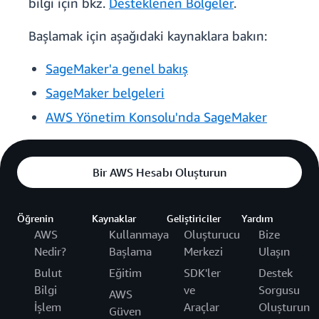
bilgi için bkz.
Desteklenen Bölgeler
.
Başlamak için aşağıdaki kaynaklara bakın:
SageMaker'a genel bakış
SageMaker belgeleri
AWS Yönetim Konsolu'nda SageMaker
Bir AWS Hesabı Oluşturun
Öğrenin
Kaynaklar
Geliştiriciler
Yardım
AWS
Kullanmaya
Oluşturucu
Bize
Nedir?
Başlama
Merkezi
Ulaşın
Bulut
Eğitim
SDK'ler
Destek
Bilgi
ve
Sorgusu
AWS
İşlem
Araçlar
Oluşturun
Güven