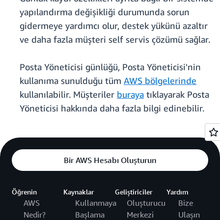
yapılandırma değişikliği durumunda sorun
gidermeye yardımcı olur, destek yükünü azaltır
ve daha fazla müşteri self servis çözümü sağlar.
Posta Yöneticisi günlüğü, Posta Yöneticisi'nin
kullanıma sunulduğu tüm
AWS bölgelerinde
kullanılabilir. Müşteriler
buraya
tıklayarak Posta
Yöneticisi hakkında daha fazla bilgi edinebilir.
Bir AWS Hesabı Oluşturun
Öğrenin
Kaynaklar
Geliştiriciler
Yardım
AWS
Kullanmaya
Oluşturucu
Bize
Nedir?
Başlama
Merkezi
Ulaşın