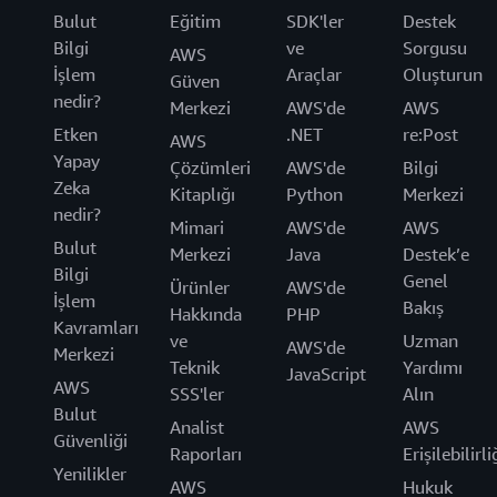
Bulut
Eğitim
SDK'ler
Destek
Bilgi
ve
Sorgusu
AWS
İşlem
Araçlar
Oluşturun
Güven
nedir?
Merkezi
AWS'de
AWS
Etken
.NET
re:Post
AWS
Yapay
Çözümleri
AWS'de
Bilgi
Zeka
Kitaplığı
Python
Merkezi
nedir?
Mimari
AWS'de
AWS
Bulut
Merkezi
Java
Destek’e
Bilgi
Genel
Ürünler
AWS'de
İşlem
Bakış
Hakkında
PHP
Kavramları
ve
Uzman
AWS'de
Merkezi
Teknik
Yardımı
JavaScript
AWS
SSS'ler
Alın
Bulut
Analist
AWS
Güvenliği
Raporları
Erişilebilirli
Yenilikler
AWS
Hukuk