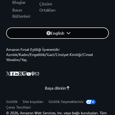
Bloglar
Çözüm
Basın
Ortakları
Bültenleri
English
Amazon Fırsat Eşitliği İşverenidir:
Azınlık/Kadın/Engellilik/Gazi/Cinsiyet Kimliği/Cinsel
Yönelim/Yaş.
Başa dönün
Gizlilik
Site koşulları
Gizlilik Seçenekleriniz
Çerez Tercihleri
© 2026, Amazon Web Services, Inc. veya bağlı kuruluşları. Tüm