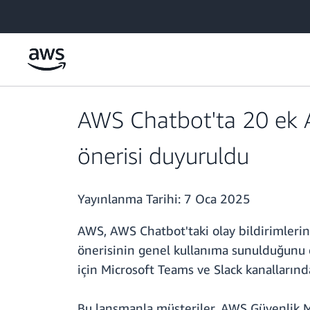
Ana İçeriğe Atla
AWS Chatbot'ta 20 ek A
önerisi duyuruldu
Yayınlanma Tarihi:
7 Oca 2025
AWS, AWS Chatbot'taki olay bildirimleri
önerisinin genel kullanıma sunulduğunu d
için Microsoft Teams ve Slack kanallarınd
Bu lansmanla müşteriler, AWS Güvenlik Me