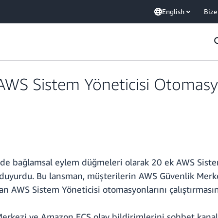
English
Bize
WS Sistem Yöneticisi Otomasyo
nde bağlamsal eylem düğmeleri olarak 20 ek AWS Siste
uyurdu. Bu lansman, müşterilerin AWS Güvenlik Merkezi
an AWS Sistem Yöneticisi otomasyonlarını çalıştırmasın
rkezi ve Amazon ECS olay bildirimlerini sohbet kanall