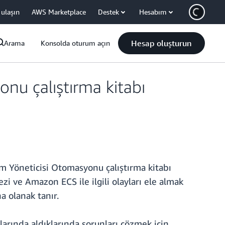
 ulaşın
AWS Marketplace
Destek
Hesabım
Hesap oluşturun
Arama
Konsolda oturum açın
nu çalıştırma kitabı
m Yöneticisi Otomasyonu çalıştırma kitabı
 ve Amazon ECS ile ilgili olayları ele almak
a olanak tanır.
arında aldıklarında sorunları çözmek için